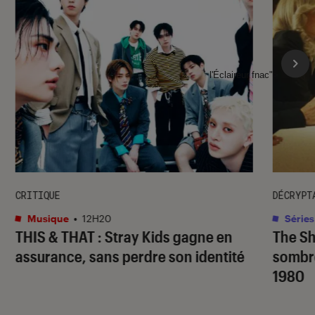
l'Éclaireur fnac">
CRITIQUE
DÉCRYPT
Musique
•
12H20
Séries
THIS & THAT
: Stray Kids gagne en
The S
assurance, sans perdre son identité
sombr
1980