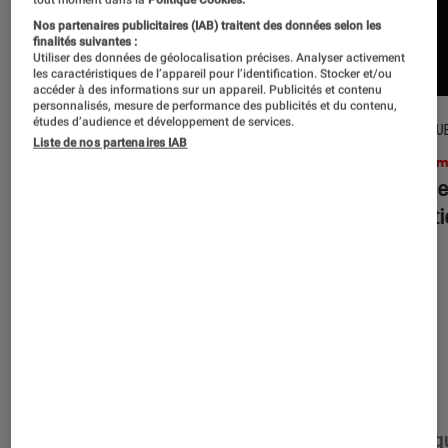
Nos partenaires publicitaires (IAB) traitent des données selon les
finalités suivantes :
Utiliser des données de géolocalisation précises. Analyser activement
les caractéristiques de l’appareil pour l’identification. Stocker et/ou
accéder à des informations sur un appareil. Publicités et contenu
personnalisés, mesure de performance des publicités et du contenu,
études d’audience et développement de services.
CRITIQUE
CRITIQU
Liste de nos partenaires IAB
Cinéma
•
15 juil. 2026
Ciném
L’Odyssée
: Christopher Nolan à la
Evil D
hauteur du mythe ?
minut
Nos derniers contenus
Tout
Articles
Événéments
Sélections et g