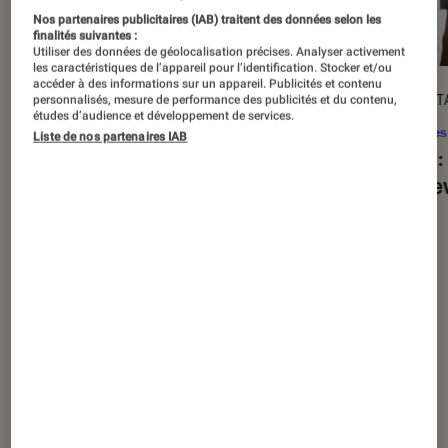
Nos partenaires publicitaires (IAB) traitent des données selon les
finalités suivantes :
Utiliser des données de géolocalisation précises. Analyser activement
les caractéristiques de l’appareil pour l’identification. Stocker et/ou
accéder à des informations sur un appareil. Publicités et contenu
ACTU
DÉCRYPT
personnalisés, mesure de performance des publicités et du contenu,
études d’audience et développement de services.
Séries
•
20 août. 2025
Séries
Liste de nos partenaires IAB
« The Twisted Tale of Amanda Knox »
Alien
:
: faut-il regarder la série choc de
est de
Disney+ ?
Nos derniers contenus
Tout
Articles
Sélections et guides
Tests