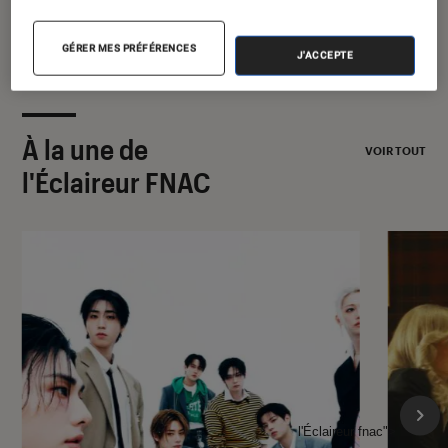
GÉRER MES PRÉFÉRENCES
J'ACCEPTE
À la une de
VOIR TOUT
l'Éclaireur FNAC
l'Éclaireur fnac">