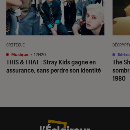
CRITIQUE
DÉCRYPT
Musique
•
12H20
Séries
THIS & THAT
: Stray Kids gagne en
The S
assurance, sans perdre son identité
sombr
1980