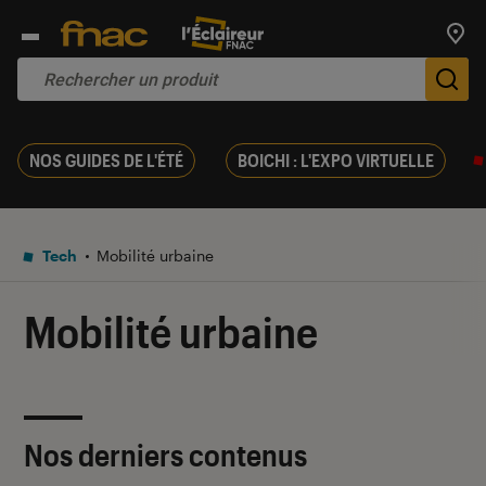
Trouv
De
NOS GUIDES DE L'ÉTÉ
BOICHI : L'EXPO VIRTUELLE
Tech
Mobilité urbaine
Mobilité urbaine
Nos derniers contenus