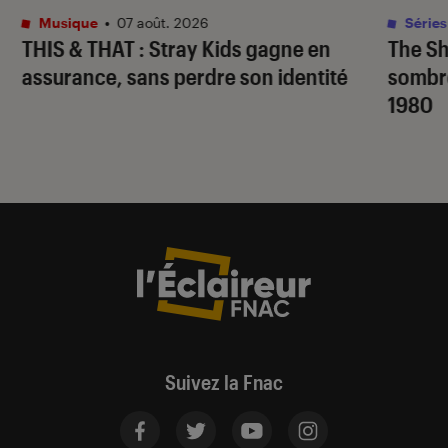
Musique
•
07 août. 2026
Séries
THIS & THAT
: Stray Kids gagne en
The S
assurance, sans perdre son identité
sombr
1980
Suivez la Fnac