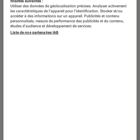
finalités suivantes :
Utiliser des données de géolocalisation précises. Analyser activement
les caractéristiques de l’appareil pour l’identification. Stocker et/ou
accéder à des informations sur un appareil. Publicités et contenu
personnalisés, mesure de performance des publicités et du contenu,
TEST LABO
études d’audience et développement de services.
Noté 4 étoiles sur 5
Liste de nos partenaires IAB
Mobilité urbaine
•
03 août. 2026
Test Labo de la URBANGLIDE 800 GT :
une trottinette colorée au bon rapport
qualité-prix