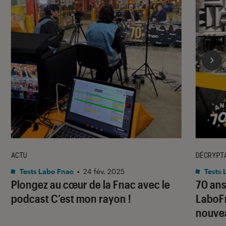
ACTU
DÉCRYPT
Tests Labo Fnac
•
24 fév. 2025
Tests 
Plongez au cœur de la Fnac avec le
70 ans 
podcast C’est mon rayon !
LaboFn
nouve