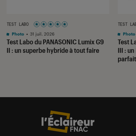
TEST LABO
TEST LA
Noté 5 étoiles sur 5
Photo
•
31 juil. 2026
Photo
Test Labo du PANASONIC Lumix G9
Test 
II : un superbe hybride à tout faire
III : 
parfai