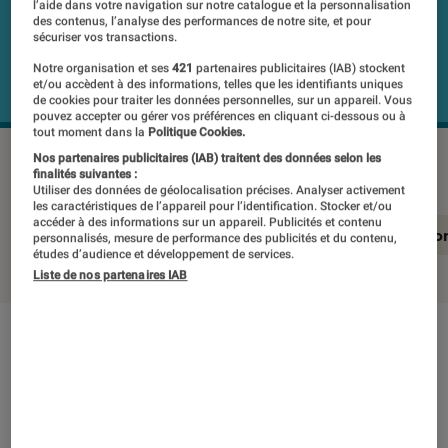
l’aide dans votre navigation sur notre catalogue et la personnalisation
des contenus, l’analyse des performances de notre site, et pour
sécuriser vos transactions.
Notre organisation et ses
421
partenaires publicitaires (IAB) stockent
et/ou accèdent à des informations, telles que les identifiants uniques
de cookies pour traiter les données personnelles, sur un appareil. Vous
pouvez accepter ou gérer vos préférences en cliquant ci-dessous ou à
tout moment dans la
Politique Cookies.
OCEAN DRIVE E5 Folding Electric Scooter
©Labo Fnac
Nos partenaires publicitaires (IAB) traitent des données selon les
finalités suivantes :
Utiliser des données de géolocalisation précises. Analyser activement
les caractéristiques de l’appareil pour l’identification. Stocker et/ou
accéder à des informations sur un appareil. Publicités et contenu
En résumé
Notre test détaillé
Conclusio
personnalisés, mesure de performance des publicités et du contenu,
études d’audience et développement de services.
Liste de nos partenaires IAB
En résumé
NOTE LABOFNAC
Noté 3 étoiles sur 5