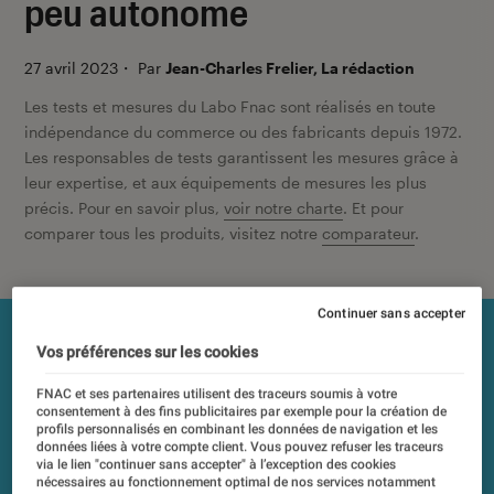
peu autonome
27 avril 2023
・
Par
Jean-Charles Frelier, La rédaction
Les tests et mesures du Labo Fnac sont réalisés en toute
indépendance du commerce ou des fabricants depuis 1972.
Les responsables de tests garantissent les mesures grâce à
leur expertise, et aux équipements de mesures les plus
précis. Pour en savoir plus,
voir notre charte
. Et pour
comparer tous les produits, visitez notre
comparateur
.
Continuer sans accepter
Vos préférences sur les cookies
FNAC et ses partenaires utilisent des traceurs soumis à votre
consentement à des fins publicitaires par exemple pour la création de
profils personnalisés en combinant les données de navigation et les
données liées à votre compte client. Vous pouvez refuser les traceurs
via le lien "continuer sans accepter" à l’exception des cookies
nécessaires au fonctionnement optimal de nos services notamment