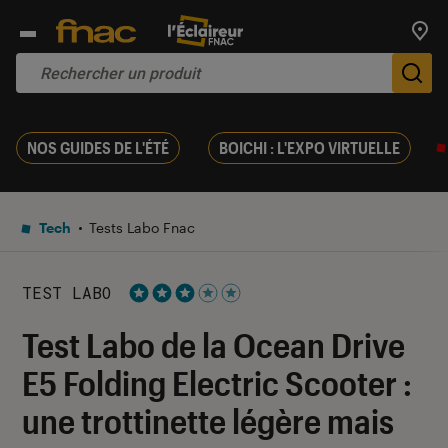
Trouv
De
NOS GUIDES DE L'ÉTÉ
BOICHI : L'EXPO VIRTUELLE
Tech
Tests Labo Fnac
TEST LABO
Noté 3 étoiles sur 5
Test Labo de la Ocean Drive
E5 Folding Electric Scooter :
une trottinette légère mais