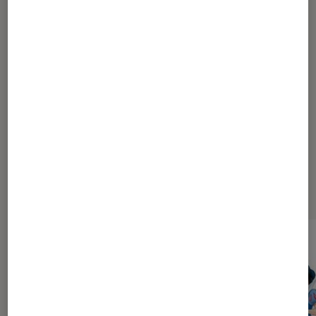
1
2
3
4
5
...
10
15
25
50
100
200
...
320
Les plus lus dans Sélections et
guides