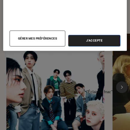
À la une de
VOIR TOUT
l'Éclaireur FNAC
GÉRER MES PRÉFÉRENCES
J'ACCEPTE
l'Éclaireur fnac">