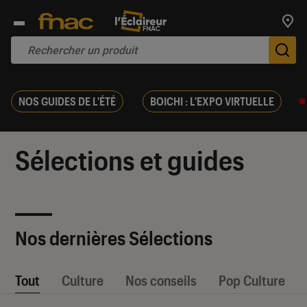
Trouv
De
NOS GUIDES DE L'ÉTÉ
BOICHI : L'EXPO VIRTUELLE
Sélections et guides
Nos dernières Sélections
Tout
Culture
Nos conseils
Pop Culture