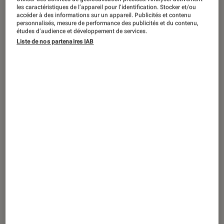
SÉLECTION
les caractéristiques de l’appareil pour l’identification. Stocker et/ou
accéder à des informations sur un appareil. Publicités et contenu
Séries
•
07 août. 2026
personnalisés, mesure de performance des publicités et du contenu,
Les meilleures séries de 2026 (jusqu’à
études d’audience et développement de services.
Liste de nos partenaires IAB
maintenant)