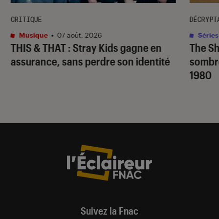
CRITIQUE
DÉCRYPT
Musique
•
07 août. 2026
Séries
THIS & THAT
: Stray Kids gagne en
The S
assurance, sans perdre son identité
sombr
1980
Suivez la Fnac