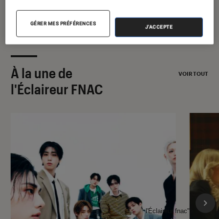
GÉRER MES PRÉFÉRENCES
J'ACCEPTE
À la une de
VOIR TOUT
l'Éclaireur FNAC
l'Éclaireur fnac">