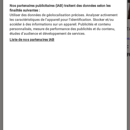
Nos partenaires publicitaires (IAB) traitent des données selon les
finalités suivantes :
Utiliser des données de géolocalisation précises. Analyser activement
les caractéristiques de l’appareil pour l’identification. Stocker et/ou
accéder à des informations sur un appareil. Publicités et contenu
ACTU
DÉCRYPT
personnalisés, mesure de performance des publicités et du contenu,
études d’audience et développement de services.
Séries
•
20 août. 2025
Séries
Liste de nos partenaires IAB
« The Twisted Tale of Amanda Knox »
Alien
:
: faut-il regarder la série choc de
est de
Disney+ ?
Nos derniers contenus
Tout
Articles
Sélections et guides
Tests