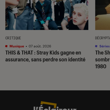
CRITIQUE
DÉCRYPT
Musique
•
07 août. 2026
Séries
THIS & THAT
: Stray Kids gagne en
The S
assurance, sans perdre son identité
sombr
1980