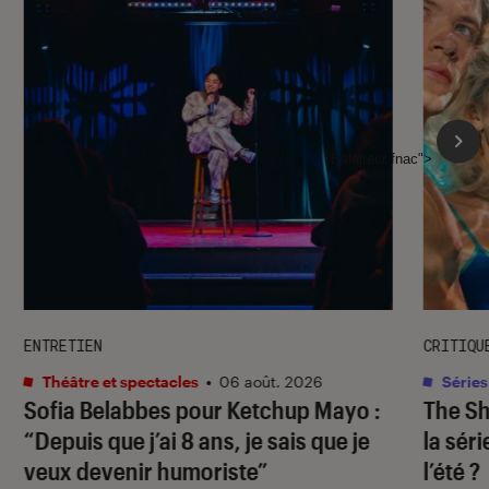
l'Éclaireur fnac">
ENTRETIEN
CRITIQU
Théâtre et spectacles
•
06 août. 2026
Séries
Sofia Belabbes pour
Ketchup Mayo
:
The S
“Depuis que j’ai 8 ans, je sais que je
la sér
veux devenir humoriste”
l’été ?