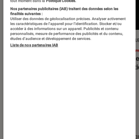
tout moment dans la
Politique Cookies.
Nos partenaires publicitaires (IAB) traitent des données selon les
finalités suivantes :
Utiliser des données de géolocalisation précises. Analyser activement
les caractéristiques de l’appareil pour l’identification. Stocker et/ou
accéder à des informations sur un appareil. Publicités et contenu
personnalisés, mesure de performance des publicités et du contenu,
études d’audience et développement de services.
CRITIQUE
CRITIQU
Liste de nos partenaires IAB
Cinéma
•
15 juil. 2026
Ciném
L’Odyssée
: Christopher Nolan à la
Evil D
hauteur du mythe ?
minut
Nos derniers contenus
Tout
Articles
Événéments
Sélections et g