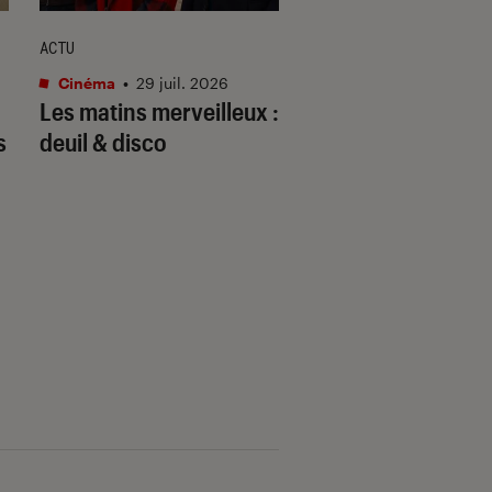
ACTU
ENTRETIEN
Cinéma
•
29 juil. 2026
Cinéma
•
07 juil. 202
Les matins merveilleux
:
« C’est elle » : Th
s
deuil & disco
Kail raconte comm
a trouvé la nouvel
Vaiana