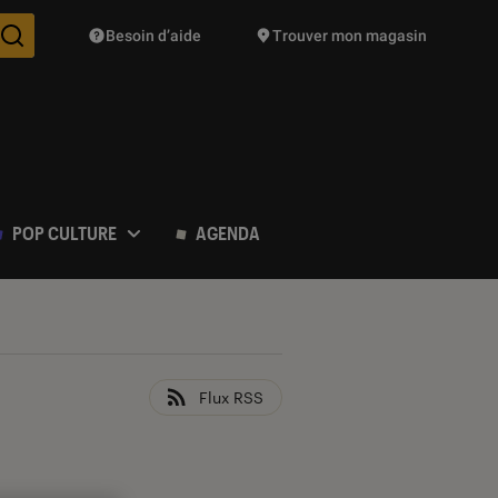
Besoin d’aide
Trouver mon magasin
Des suggestions de produits vont vous être proposées pendant vo
POP CULTURE
AGENDA
Flux RSS