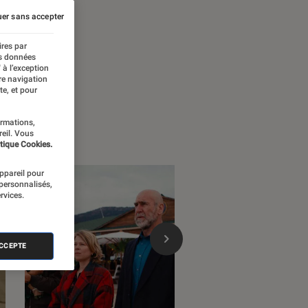
er sans accepter
ires par
es données
 à l’exception
re navigation
te, et pour
ormations,
reil. Vous
tique Cookies.
appareil pour
 personnalisés,
rvices.
ACCEPTE