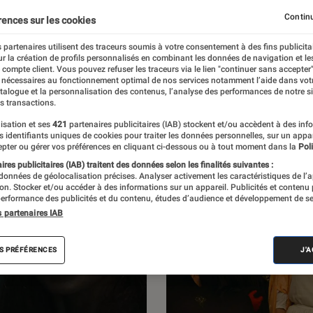
 L’Éclaireur Fnac. Découvrez des portraits
Continu
rences sur les cookies
entretiens, des critiques de films, mais
 partenaires utilisent des traceurs soumis à votre consentement à des fins publicita
r la création de profils personnalisés en combinant les données de navigation et l
portages et des enquêtes.
e compte client. Vous pouvez refuser les traceurs via le lien "continuer sans accepter"
 nécessaires au fonctionnement optimal de nos services notamment l’aide dans vot
atalogue et la personnalisation des contenus, l’analyse des performances de notre si
s transactions.
isation et ses
421
partenaires publicitaires (IAB) stockent et/ou accèdent à des inf
es identifiants uniques de cookies pour traiter les données personnelles, sur un appa
pter ou gérer vos préférences en cliquant ci-dessous ou à tout moment dans la
Poli
res publicitaires (IAB) traitent des données selon les finalités suivantes :
 données de géolocalisation précises. Analyser activement les caractéristiques de l’
tion. Stocker et/ou accéder à des informations sur un appareil. Publicités et contenu
erformance des publicités et du contenu, études d’audience et développement de se
s partenaires IAB
S PRÉFÉRENCES
J'