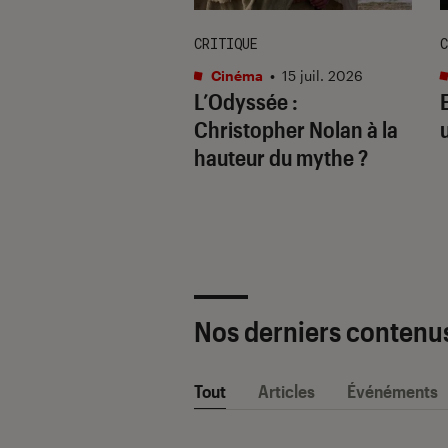
ION
CRITIQUE
C
ma
•
20 juil. 2026
Cinéma
•
15 juil. 2026
0 films qui vont
L’Odyssée
:
retourner le
Christopher Nolan à la
au : le classement
hauteur du mythe ?
e
Nos derniers contenu
Tout
Articles
Événéments