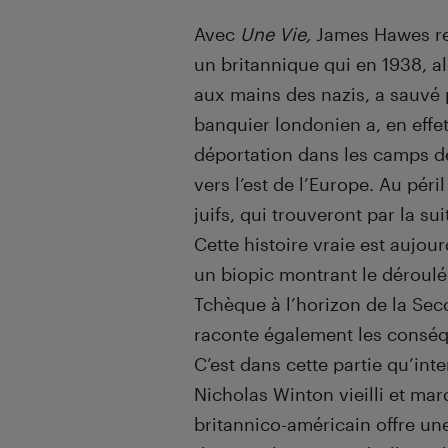
Introduction
Avec
Une Vie,
James Hawes rev
un britannique qui en 1938, a
aux mains des nazis, a sauvé 
banquier londonien a, en effet
déportation dans les camps d
vers l’est de l’Europe. Au péri
juifs, qui trouveront par la su
Cette histoire vraie est aujo
un biopic montrant le déroul
Tchèque à l’horizon de la S
raconte également les conséq
C’est dans cette partie qu’int
Nicholas Winton vieilli et mar
britannico-américain offre u