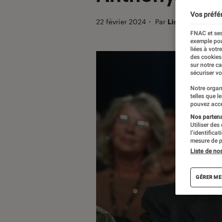
Vos préfé
22 février 2024
・
Par
Lisa Muratore
FNAC et ses
exemple pou
liées à votr
des cookies
sur notre c
sécuriser vo
Notre organ
telles que l
pouvez acce
Nos partenai
Utiliser des
l’identifica
mesure de p
Liste de no
GÉRER ME