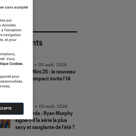
er sans accepter
ires par
es données
 à l’exception
re navigation
 plus récents
te, et pour
ormations,
reil. Vous
tique Cookies.
Vidéo
•
05 août. 2026
DJI Mic Mini 2S : le nouveau
appareil pour
micro compact invite l’IA
 personnalisés,
à la fête
rvices.
Séries
•
05 août. 2026
ACCEPTE
The Shards
: Ryan Murphy
signe-t-il la série la plus
sexy et sanglante de l’été ?