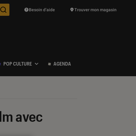
Besoin d’aide
Trouver mon magasin
Des suggestions de produits vont vous être proposées pendant vo
POP CULTURE
AGENDA
ilm avec