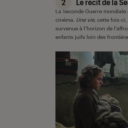
2
Le récit de la 
La Seconde Guerre mondiale a
cinéma.
Une vie
, cette fois-c
survenue à l’horizon de l’aff
enfants juifs loin des frontiè