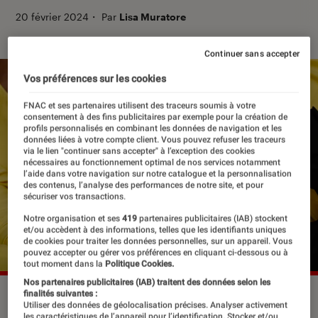
20 février 2024
・
Par
Lisa Muratore
Continuer sans accepter
Vos préférences sur les cookies
FNAC et ses partenaires utilisent des traceurs soumis à votre
consentement à des fins publicitaires par exemple pour la création de
profils personnalisés en combinant les données de navigation et les
données liées à votre compte client. Vous pouvez refuser les traceurs
via le lien "continuer sans accepter" à l’exception des cookies
nécessaires au fonctionnement optimal de nos services notamment
l’aide dans votre navigation sur notre catalogue et la personnalisation
des contenus, l’analyse des performances de notre site, et pour
sécuriser vos transactions.
Notre organisation et ses
419
partenaires publicitaires (IAB) stockent
et/ou accèdent à des informations, telles que les identifiants uniques
de cookies pour traiter les données personnelles, sur un appareil. Vous
pouvez accepter ou gérer vos préférences en cliquant ci-dessous ou à
tout moment dans la
Politique Cookies.
Nos partenaires publicitaires (IAB) traitent des données selon les
finalités suivantes :
Marc-André Grondin dans “Le Successeur”.
©Haut et Court
Utiliser des données de géolocalisation précises. Analyser activement
les caractéristiques de l’appareil pour l’identification. Stocker et/ou