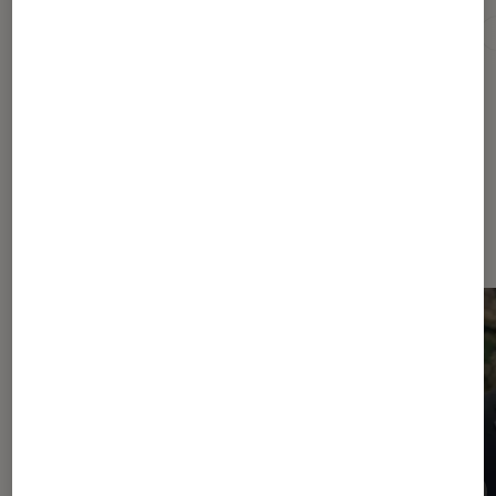
Drame
Film
Nouveauté
Sortie cinéma
Dernièrement dans Critique
Cinéma