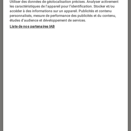
Utiliser des données de géolocalisation précises. Analyser activement
ACTU
les caractéristiques de l’appareil pour l’identification. Stocker et/ou
accéder à des informations sur un appareil. Publicités et contenu
Cinéma
•
06 août. 2026
personnalisés, mesure de performance des publicités et du contenu,
Le dernier refuge
: Netflix dévoile son
études d’audience et développement de services.
Liste de nos partenaires IAB
nouveau thriller fantastique