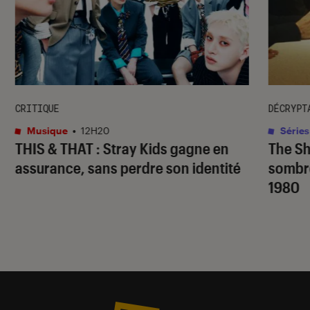
CRITIQUE
DÉCRYPT
Musique
•
12H20
Séries
THIS & THAT
: Stray Kids gagne en
The S
assurance, sans perdre son identité
sombr
1980