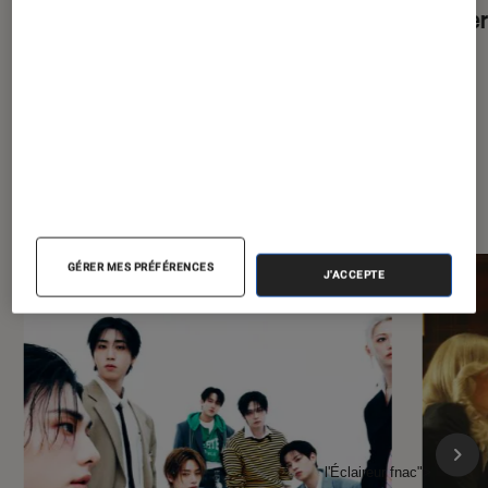
thrille
À la une de
VOIR TOUT
l'Éclaireur FNAC
GÉRER MES PRÉFÉRENCES
J'ACCEPTE
l'Éclaireur fnac">