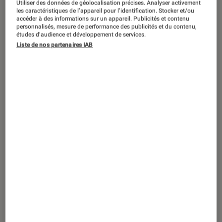
Utiliser des données de géolocalisation précises. Analyser activement
ACTU
les caractéristiques de l’appareil pour l’identification. Stocker et/ou
accéder à des informations sur un appareil. Publicités et contenu
Cinéma
•
06 août. 2026
personnalisés, mesure de performance des publicités et du contenu,
Le dernier refuge
: Netflix dévoile son
études d’audience et développement de services.
Liste de nos partenaires IAB
nouveau thriller fantastique