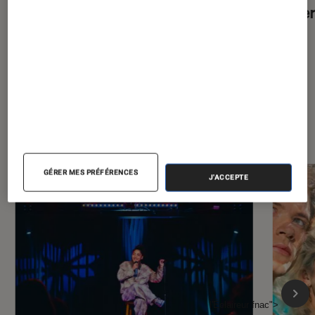
thrille
À la une de
VOIR TOUT
l'Éclaireur FNAC
GÉRER MES PRÉFÉRENCES
J'ACCEPTE
l'Éclaireur fnac">