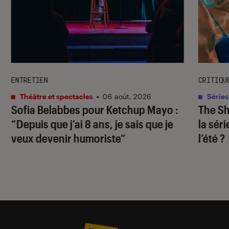
ENTRETIEN
CRITIQU
Théâtre et spectacles
•
06 août. 2026
Séries
Sofia Belabbes pour
Ketchup Mayo
:
The S
“Depuis que j’ai 8 ans, je sais que je
la sér
veux devenir humoriste”
l’été ?