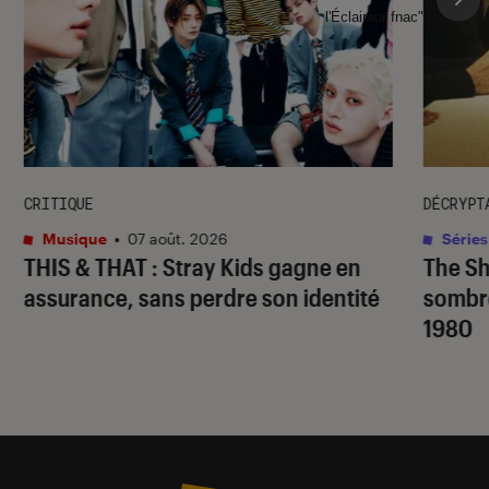
l'Éclaireur fnac">
CRITIQUE
DÉCRYPT
Musique
•
07 août. 2026
Séries
THIS & THAT
: Stray Kids gagne en
The S
assurance, sans perdre son identité
sombr
1980