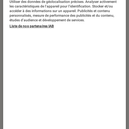
Utiliser des données de géolocalisation précises. Analyser activement
CRITIQUE
les caractéristiques de l’appareil pour l’identification. Stocker et/ou
accéder à des informations sur un appareil. Publicités et contenu
Séries
•
27 mar. 2026
personnalisés, mesure de performance des publicités et du contenu,
Dans les coulisses du luxe, le vertige des
études d’audience et développement de services.
Liste de nos partenaires IAB
Privilèges