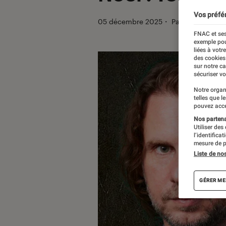
Vos préfé
05 décembre 2025
・
Par
Léonard Des
FNAC et ses
exemple pou
liées à votr
des cookies
sur notre c
sécuriser vo
Notre organ
telles que l
pouvez acce
Nos partenai
Utiliser des
l’identifica
mesure de p
Liste de no
GÉRER ME