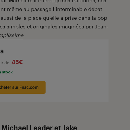
r Marseille. Il interroge ses traditions, ses
hant même au passage l’interminable débat
 aussi de la place qu’elle a prise dans la pop
tes simples et originales imaginées par Jean-
mplissime
.
za
45€
tir de
n stock
cheter sur Fnac.com
e
Michael Leader et Jake