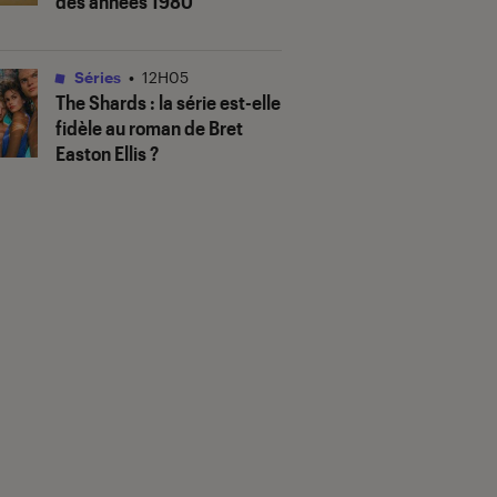
des années 1980
Séries
•
12H05
The Shards
: la série est-elle
fidèle au roman de Bret
Easton Ellis ?