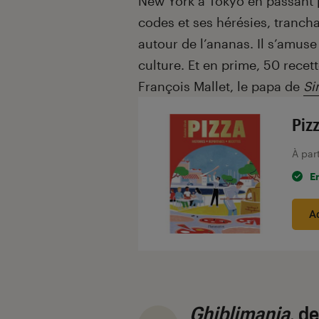
New York à Tokyo en passant pa
codes et ses hérésies, tranc
autour de l’ananas. Il s’amuse
culture. Et en prime, 50 recet
François Mallet, le papa de
Si
Piz
À par
E
A
Ghiblimania
, d