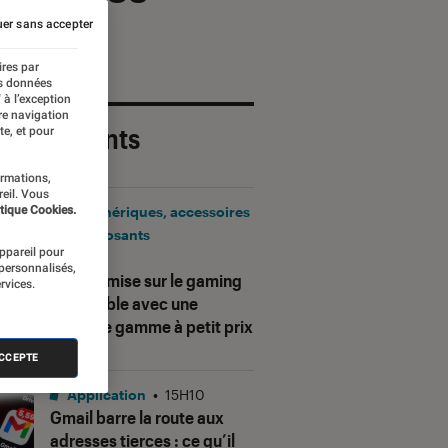
er sans accepter
ires par
es données
 à l’exception
re navigation
 plus récents
te, et pour
ormations,
reil. Vous
tique Cookies.
Périphériques, accessoires
et composants
appareil pour
•
17H25
 personnalisés,
Corsair mise sur le gaming
rvices.
accessible avec une
nouvelle gamme à petit prix
ACCEPTE
Application
•
15H10
Gmail barre la route aux
adresses tierces : ce qu’il