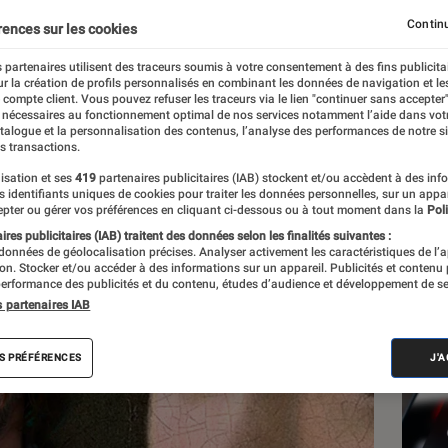
Continu
rences sur les cookies
brières
 partenaires utilisent des traceurs soumis à votre consentement à des fins publicita
r la création de profils personnalisés en combinant les données de navigation et l
e compte client. Vous pouvez refuser les traceurs via le lien "continuer sans accepter"
 nécessaires au fonctionnement optimal de nos services notamment l’aide dans vot
Les
atalogue et la personnalisation des contenus, l’analyse des performances de notre si
s transactions.
isation et ses
419
partenaires publicitaires (IAB) stockent et/ou accèdent à des inf
es identifiants uniques de cookies pour traiter les données personnelles, sur un appa
pter ou gérer vos préférences en cliquant ci-dessous ou à tout moment dans la
Poli
res publicitaires (IAB) traitent des données selon les finalités suivantes :
 données de géolocalisation précises. Analyser activement les caractéristiques de l’
tion. Stocker et/ou accéder à des informations sur un appareil. Publicités et contenu
erformance des publicités et du contenu, études d’audience et développement de se
s partenaires IAB
S PRÉFÉRENCES
J'