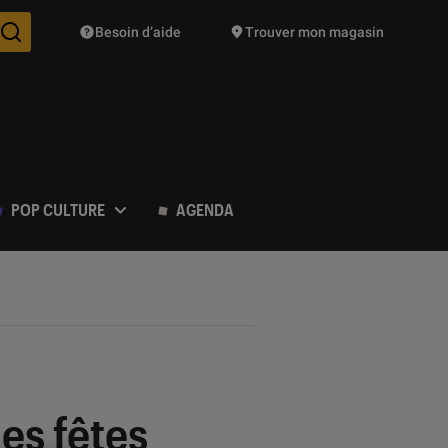
Besoin d’aide
Trouver mon magasin
Des suggestions de produits vont vous être proposées pendant vo
POP CULTURE
AGENDA
les fêtes