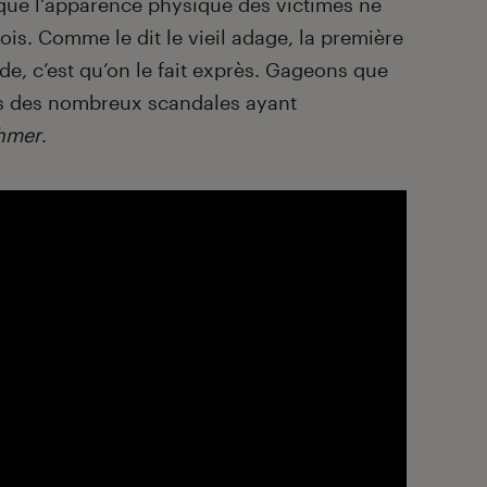
 que l’apparence physique des victimes ne
 fois. Comme le dit le vieil adage, la première
nde, c’est qu’on le fait exprès. Gageons que
ons des nombreux scandales ayant
hmer
.