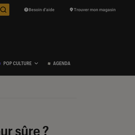
Besoin d’aide
Trouver mon magasin
Des suggestions de produits vont vous être proposées pendant vo
POP CULTURE
AGENDA
eur sûre ?