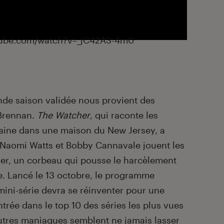
tube.com/watch?v=_jC42A3-4m0
nde saison validée nous provient des
Brennan.
The
Watcher
, qui raconte les
caine dans une maison du New Jersey, a
c. Naomi Watts et Bobby Cannavale jouent les
her, un corbeau qui pousse le harcèlement
le. Lancé le 13 octobre, le programme
ni-série devra se réinventer pour une
trée dans le top 10 des séries les plus vues
utres maniaques semblent ne jamais lasser