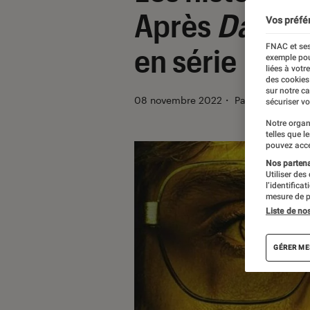
Après
Dahme
Vos préfé
FNAC et ses
en série
exemple pou
liées à votr
des cookies
sur notre c
08 novembre 2022
・
Par
Vincent Om
sécuriser vo
Notre organ
telles que l
pouvez acce
Nos partenai
Utiliser des
l’identifica
mesure de p
Liste de no
GÉRER ME