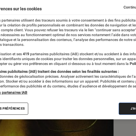
r
, Netflix s’intéresse à 
Continu
rences sur les cookies
 partenaires utilisent des traceurs soumis à votre consentement à des fins publicita
r la création de profils personnalisés en combinant les données de navigation et l
e compte client. Vous pouvez refuser les traceurs via le lien "continuer sans accepter"
 nécessaires au fonctionnement optimal de nos services notamment l’aide dans vot
atalogue et la personnalisation des contenus, l’analyse des performances de notre si
s
s transactions.
isation et ses
419
partenaires publicitaires (IAB) stockent et/ou accèdent à des inf
es identifiants uniques de cookies pour traiter les données personnelles, sur un appa
pter ou gérer vos préférences en cliquant ci-dessous ou à tout moment dans la
Poli
Les
res publicitaires (IAB) traitent des données selon les finalités suivantes :
 données de géolocalisation précises. Analyser activement les caractéristiques de l’
tion. Stocker et/ou accéder à des informations sur un appareil. Publicités et contenu
erformance des publicités et du contenu, études d’audience et développement de se
s partenaires IAB
S PRÉFÉRENCES
J'