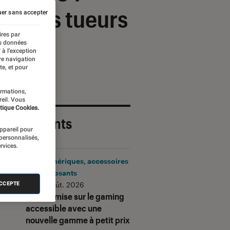
d’autres tueurs
er sans accepter
ires par
es données
 à l’exception
re navigation
te, et pour
ormations,
reil. Vous
tique Cookies.
 plus récents
appareil pour
 personnalisés,
rvices.
Périphériques, accessoires
et composants
•
06 août. 2026
ACCEPTE
Corsair mise sur le gaming
accessible avec une
nouvelle gamme à petit prix