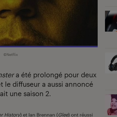
.
©Netflix
ster
a été prolongé pour deux
et le diffuseur a aussi annoncé
ait une saison 2.
r History
) et Ian Brennan (
Glee
) ont réussi