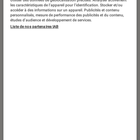
The Shards
: la série est-elle fidèle au
Utiliser des données de géolocalisation précises. Analyser activement
les caractéristiques de l’appareil pour l’identification. Stocker et/ou
roman de Bret Easton Ellis ?
accéder à des informations sur un appareil. Publicités et contenu
personnalisés, mesure de performance des publicités et du contenu,
études d’audience et développement de services.
Liste de nos partenaires IAB