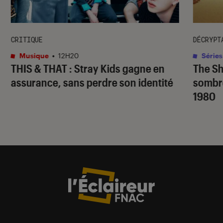
CRITIQUE
DÉCRYPT
Musique
•
12H20
Séries
THIS & THAT
: Stray Kids gagne en
The S
assurance, sans perdre son identité
sombr
1980