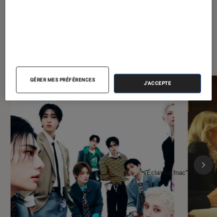
À la une de
VOIR TOUT
l'Éclaireur FNAC
GÉRER MES PRÉFÉRENCES
J'ACCEPTE
l'Éclaireur fnac">