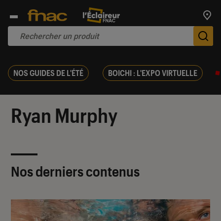
Trouv
De
NOS GUIDES DE L'ÉTÉ
BOICHI : L'EXPO VIRTUELLE
Ryan Murphy
Nos derniers contenus