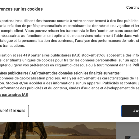
Continu
rences sur les cookies
 partenaires utilisent des traceurs soumis à votre consentement à des fins publicita
r la création de profils personnalisés en combinant les données de navigation et l
c
e compte client. Vous pouvez refuser les traceurs via le lien "continuer sans accepter"
 nécessaires au fonctionnement optimal de nos services notamment l’aide dans vot
atalogue et la personnalisation des contenus, l’analyse des performances de notre si
s transactions.
isation et ses
419
partenaires publicitaires (IAB) stockent et/ou accèdent à des inf
Les
es identifiants uniques de cookies pour traiter les données personnelles, sur un appa
pter ou gérer vos préférences en cliquant ci-dessous ou à tout moment dans la
Poli
res publicitaires (IAB) traitent des données selon les finalités suivantes :
 données de géolocalisation précises. Analyser activement les caractéristiques de l’
tion. Stocker et/ou accéder à des informations sur un appareil. Publicités et contenu
erformance des publicités et du contenu, études d’audience et développement de se
s partenaires IAB
S PRÉFÉRENCES
J'