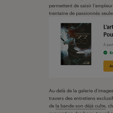
permettent de saisir l’ampleu
trentaine de passionnés seul
L’a
Pou
À par
E
A
Au-delà de la galerie d’images
travers des entretiens exclus
de
la bande-son déjà culte
, c