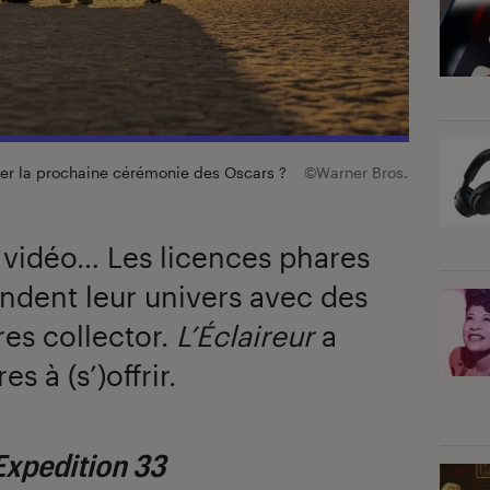
ner la prochaine cérémonie des Oscars ?
©Warner Bros.
 vidéo… Les licences phares
endent leur univers avec des
es collector.
L’Éclaireur
a
s à (s’)offrir.
 Expedition 33