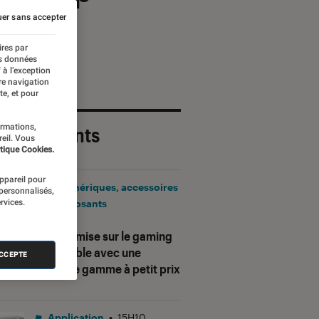
er sans accepter
ires par
es données
 à l’exception
re navigation
te, et pour
ormations,
 plus récents
reil. Vous
tique Cookies.
appareil pour
Périphériques, accessoires
 personnalisés,
rvices.
et composants
•
17H25
Corsair mise sur le gaming
accessible avec une
ACCEPTE
nouvelle gamme à petit prix
Application
•
15H10