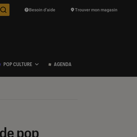
Besoin d’aide
Trouver mon magasin
Des suggestions de produits vont vous être proposées pendant vo
POP CULTURE
AGENDA
s de pop