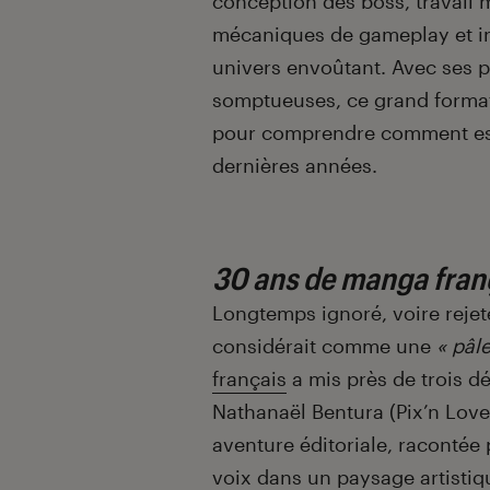
conception des boss, travail m
mécaniques de gameplay et ins
univers envoûtant. Avec ses pa
somptueuses, ce grand format
pour comprendre comment est 
dernières années.
30 ans de manga fran
Longtemps ignoré, voire rejeté
considérait comme une
« pâl
français
a mis près de trois d
Nathanaël Bentura (Pix’n Love
aventure éditoriale, racontée p
voix dans un paysage artistiq