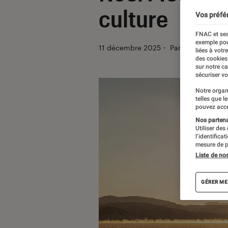
culture
Vos préfé
FNAC et ses
exemple pou
11 décembre 2025
・
Par
Agathe Rena
liées à votr
des cookies
sur notre c
sécuriser vo
Notre organ
telles que l
pouvez acce
Nos partenai
Utiliser des
l’identifica
mesure de p
Liste de no
GÉRER ME