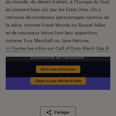
du monde, du désert Irakien, à l’Europe du Sud,
en passant bien sûr par les Etats-Unis. On y
retrouve de nombreux personnages connus de
la série, comme Frank Woods ou Russel Adler,
et de nouveaux héros font leur apparition,
comme Troy Marshall ou Jane Harrow.
>> Toutes les infos sur Call of Duty Black Ops 6
Pour lire la vidéo l’activation des cookies
publicitaires est nécessaire.
Gérer mes préférences
Retrouvez toutes nos meilleures offres
de Noël
Cliquer ici pour afficher la vidéo
Partager