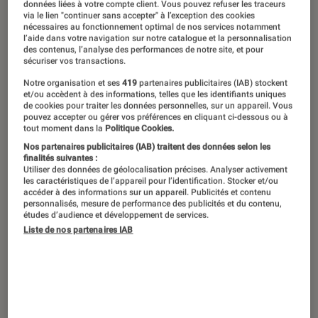
L’année 2024 a été chargée et
données liées à votre compte client. Vous pouvez refuser les traceurs
via le lien "continuer sans accepter" à l’exception des cookies
d’excellents jeux sont sortis sur toutes
nécessaires au fonctionnement optimal de nos services notamment
l’aide dans votre navigation sur notre catalogue et la personnalisation
les consoles. Pour trouver les bonnes
des contenus, l’analyse des performances de notre site, et pour
sécuriser vos transactions.
idées cadeaux pour noël, retrouvez
Notre organisation et ses
419
partenaires publicitaires (IAB) stockent
notre sélection des meilleurs jeux PS5,
et/ou accèdent à des informations, telles que les identifiants uniques
Xbox Series et Nintendo Switch à
de cookies pour traiter les données personnelles, sur un appareil. Vous
pouvez accepter ou gérer vos préférences en cliquant ci-dessous ou à
mettre sous le sapin.
tout moment dans la
Politique Cookies.
Nos partenaires publicitaires (IAB) traitent des données selon les
finalités suivantes :
Utiliser des données de géolocalisation précises. Analyser activement
Astro Bot
les caractéristiques de l’appareil pour l’identification. Stocker et/ou
accéder à des informations sur un appareil. Publicités et contenu
personnalisés, mesure de performance des publicités et du contenu,
Disponible sur PS5
études d’audience et développement de services.
Liste de nos partenaires IAB