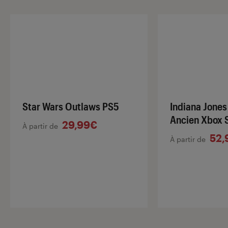
Star Wars Outlaws PS5
Indiana Jones 
Ancien Xbox S
29,99€
À partir de
52,
À partir de