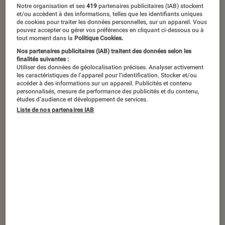
Notre organisation et ses
419
partenaires publicitaires (IAB) stockent
et/ou accèdent à des informations, telles que les identifiants uniques
Pas un mois sans que de nouvelles
de cookies pour traiter les données personnelles, sur un appareil. Vous
pouvez accepter ou gérer vos préférences en cliquant ci-dessous ou à
séries ne voient le jour. Malgré un
tout moment dans la
Politique Cookies.
choix aussi vaste que varié, on a
Nos partenaires publicitaires (IAB) traitent des données selon les
finalités suivantes :
souvent tendance à se tourner vers
Utiliser des données de géolocalisation précises. Analyser activement
les caractéristiques de l’appareil pour l’identification. Stocker et/ou
celles que l’on a déjà vues maintes et
accéder à des informations sur un appareil. Publicités et contenu
personnalisés, mesure de performance des publicités et du contenu,
maintes fois. Plus que du
études d’audience et développement de services.
divertissement, les séries « doudou »
Liste de nos partenaires IAB
offrent une véritable bulle de
(ré)confort et d’apaisement.
Introduction
On est en pleine semaine, et la journée touche
enfin à sa fin. Vous êtes tranquillement
installés dans votre coin douillet préféré, prêts