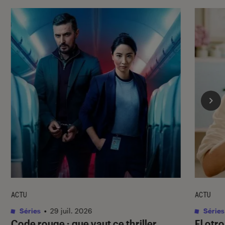
ACTU
ACTU
Séries
•
29 juil. 2026
Séries
Code rouge
: que vaut ce thriller
El otr