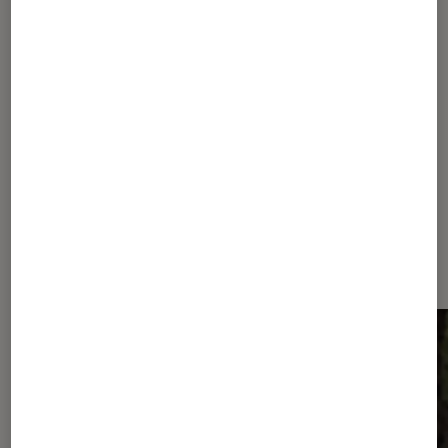
Pour aller plus loin
Drame familial
France Télévisions
Thriller
Dernièrement dans Actu Séries