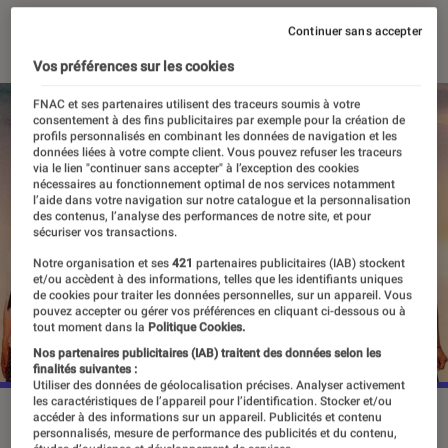
19 mai 2026
・
Par
Louise Lepense
Continuer sans accepter
Vos préférences sur les cookies
FNAC et ses partenaires utilisent des traceurs soumis à votre
consentement à des fins publicitaires par exemple pour la création de
profils personnalisés en combinant les données de navigation et les
données liées à votre compte client. Vous pouvez refuser les traceurs
via le lien "continuer sans accepter" à l’exception des cookies
nécessaires au fonctionnement optimal de nos services notamment
l’aide dans votre navigation sur notre catalogue et la personnalisation
des contenus, l’analyse des performances de notre site, et pour
sécuriser vos transactions.
Notre organisation et ses
421
partenaires publicitaires (IAB) stockent
et/ou accèdent à des informations, telles que les identifiants uniques
de cookies pour traiter les données personnelles, sur un appareil. Vous
pouvez accepter ou gérer vos préférences en cliquant ci-dessous ou à
tout moment dans la
Politique Cookies.
Nos partenaires publicitaires (IAB) traitent des données selon les
finalités suivantes :
Utiliser des données de géolocalisation précises. Analyser activement
les caractéristiques de l’appareil pour l’identification. Stocker et/ou
“L'or bleu”, dès le 20 mai 2026 sur France 2.
©France
accéder à des informations sur un appareil. Publicités et contenu
personnalisés, mesure de performance des publicités et du contenu,
Télévisions/Authentic Prod/François Lefebvre