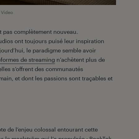
 Video
st pas complètement nouveau.
dios ont toujours puisé leur inspiration
ujourd’hui, le paradigme semble avoir
eformes de streaming
n’achètent plus de
 elles s’offrent des communautés
 main, et dont les passions sont traçables et
e de l’enjeu colossal entourant cette
ns le maelström qui l’a propulsée :
BookTok
.