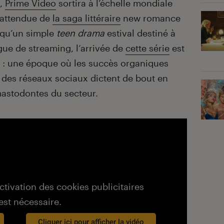
à,
Prime Video
sortira à l’échelle mondiale
s attendue de
la saga littéraire
new romance
e qu’un simple
teen drama
estival destiné à
gue de streaming, l’arrivée de
cette série
est
e : une époque où les succès organiques
 des réseaux sociaux dictent de bout en
 mastodontes du secteur.
activation des cookies publicitaires
est nécessaire.
Cliquer ici pour afficher la vidéo