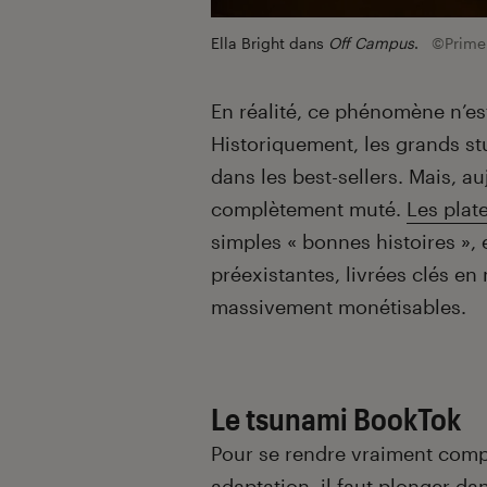
Ella Bright dans
Off Campus
.
©Prime
En réalité, ce phénomène n’e
Historiquement, les grands stu
dans les best-sellers. Mais, a
complètement muté.
Les plat
simples « bonnes histoires »,
préexistantes, livrées clés en
massivement monétisables.
Le tsunami BookTok
Pour se rendre vraiment compt
adaptation, il faut plonger da