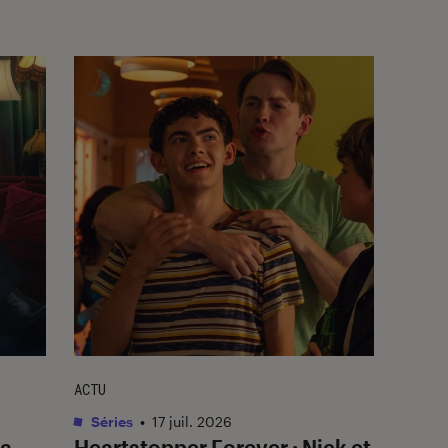
ACTU
Séries
•
17 juil. 2026
ma
Heartstopper Forever
: Nick et