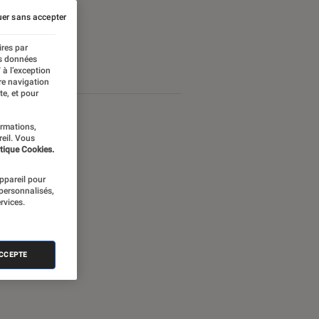
er sans accepter
ires par
es données
 à l’exception
re navigation
te, et pour
ormations,
reil. Vous
tique Cookies.
appareil pour
 personnalisés,
rvices.
ACCEPTE