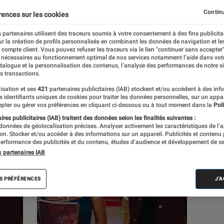
Continu
rences sur les cookies
s
 partenaires utilisent des traceurs soumis à votre consentement à des fins publicita
r la création de profils personnalisés en combinant les données de navigation et l
e compte client. Vous pouvez refuser les traceurs via le lien "continuer sans accepter"
Sélections et guides
 nécessaires au fonctionnement optimal de nos services notamment l’aide dans vot
atalogue et la personnalisation des contenus, l’analyse des performances de notre si
s transactions.
isation et ses
421
partenaires publicitaires (IAB) stockent et/ou accèdent à des inf
es identifiants uniques de cookies pour traiter les données personnelles, sur un appa
pter ou gérer vos préférences en cliquant ci-dessous ou à tout moment dans la
Poli
res publicitaires (IAB) traitent des données selon les finalités suivantes :
 données de géolocalisation précises. Analyser activement les caractéristiques de l’
tion. Stocker et/ou accéder à des informations sur un appareil. Publicités et contenu
erformance des publicités et du contenu, études d’audience et développement de se
s partenaires IAB
S PRÉFÉRENCES
J'