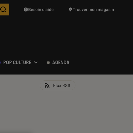
Besoin d’aide
Trouver mon magasin
Des suggestions de produits vont vous être proposées pendant vo
POP CULTURE
AGENDA
Flux RSS