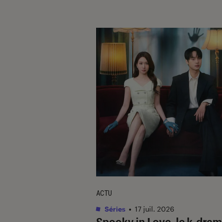
ACTU
Séries
•
17 juil. 2026
Spooky in Love
, le k-dra