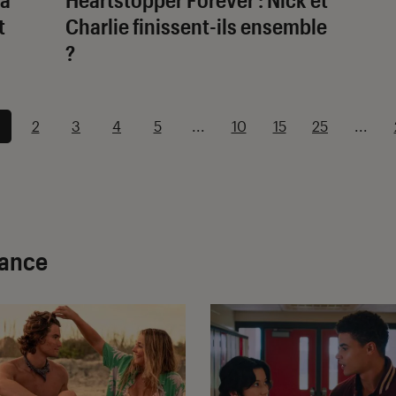
t
Charlie finissent-ils ensemble
?
2
3
4
5
...
10
15
25
...
mance