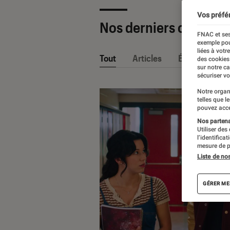
Vos préfé
Nos derniers contenu
FNAC et ses
exemple pou
liées à votr
Tout
Articles
Événéments
des cookies
sur notre c
sécuriser vo
Notre organ
telles que l
pouvez acce
Nos partenai
Utiliser des
l’identifica
mesure de p
Liste de no
GÉRER ME