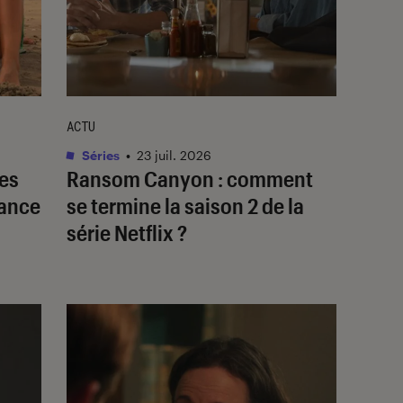
ACTU
Séries
•
23 juil. 2026
les
Ransom Canyon
: comment
mance
se termine la saison 2 de la
série Netflix ?