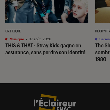
CRITIQUE
DÉCRYPT
Musique
•
07 août. 2026
Séries
THIS & THAT
: Stray Kids gagne en
The S
assurance, sans perdre son identité
sombr
1980