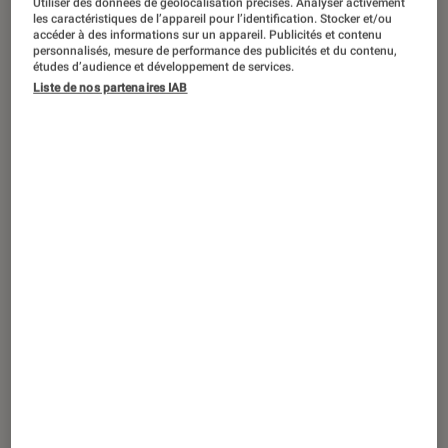
Utiliser des données de géolocalisation précises. Analyser activement
DÉCRYPTAGE
les caractéristiques de l’appareil pour l’identification. Stocker et/ou
accéder à des informations sur un appareil. Publicités et contenu
Livres / BD
•
28 avr. 2026
personnalisés, mesure de performance des publicités et du contenu,
Tombez sous le charme de la cosy
études d’audience et développement de services.
Liste de nos partenaires IAB
romance