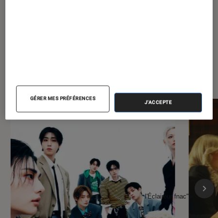
À la une de
VOIR TOUT
l'Éclaireur FNAC
GÉRER MES PRÉFÉRENCES
J'ACCEPTE
l'Éclaireur fnac">