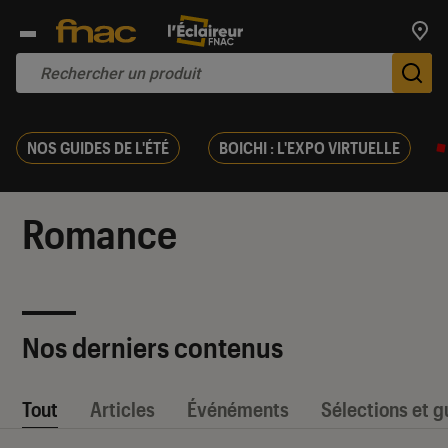
Trouv
De
NOS GUIDES DE L'ÉTÉ
BOICHI : L'EXPO VIRTUELLE
Romance
Nos derniers contenus
Tout
Articles
Événéments
Sélections et g