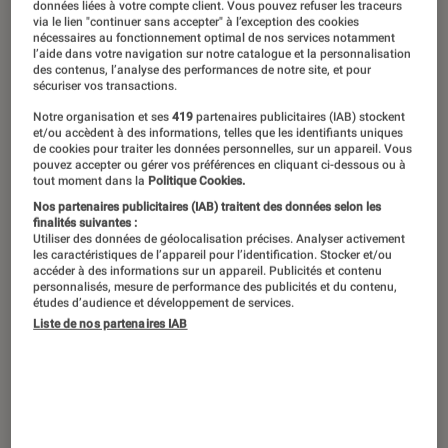
données liées à votre compte client. Vous pouvez refuser les traceurs
via le lien "continuer sans accepter" à l’exception des cookies
nécessaires au fonctionnement optimal de nos services notamment
l’aide dans votre navigation sur notre catalogue et la personnalisation
Précédée d’un buzz mondial, cette
des contenus, l’analyse des performances de notre site, et pour
sécuriser vos transactions.
romance gay aux scènes très hot, qui
Notre organisation et ses
419
partenaires publicitaires (IAB) stockent
prend place dans le milieu du hockey
et/ou accèdent à des informations, telles que les identifiants uniques
sur glace de haut niveau, a enflammé
de cookies pour traiter les données personnelles, sur un appareil. Vous
pouvez accepter ou gérer vos préférences en cliquant ci-dessous ou à
un public international, LGBTQ+, mais
tout moment dans la
Politique Cookies.
Nos partenaires publicitaires (IAB) traitent des données selon les
aussi féminin. Mais toute cette hype
finalités suivantes :
est-elle justifiée ?
Utiliser des données de géolocalisation précises. Analyser activement
les caractéristiques de l’appareil pour l’identification. Stocker et/ou
accéder à des informations sur un appareil. Publicités et contenu
personnalisés, mesure de performance des publicités et du contenu,
études d’audience et développement de services.
Introduction
Vous les avez forcément aperçus quelque part.
Liste de nos partenaires IAB
Ces dernières semaines, les minois de Hudson
Williams et Connor Storrie ont envahi
les
réseaux sociaux
. Les acteurs de
Heated Rivalry
sont devenus les nouvelles coqueluches de la