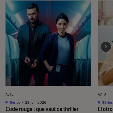
ACTU
ACTU
Séries
•
29 juil. 2026
Séries
Code rouge
: que vaut ce thriller
El otr