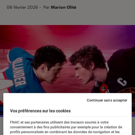
06 février 2026
・
Par
Marion Olité
Continuer sans accepter
Vos préférences sur les cookies
FNAC et ses partenaires utilisent des traceurs soumis à votre
“Heated Rivalry”, le 6 février 2026 sur HBO Max.
consentement à des fins publicitaires par exemple pour la création de
©Crave/HBO Max
profils personnalisés en combinant les données de navigation et les