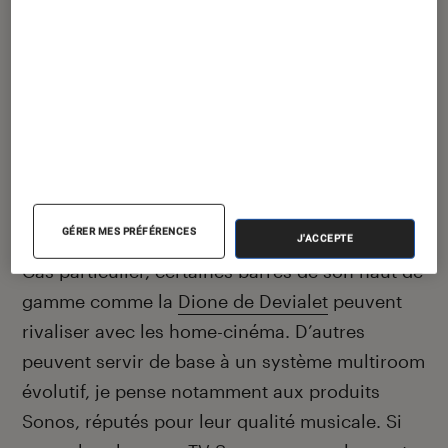
Barre de son Bose Smart Ultra
Soundbar Dolby Atmos Noir
599,99€
À partir de
En stock
Acheter sur Fnac.com
GÉRER MES PRÉFÉRENCES
J'ACCEPTE
Cas particulier, certaines barres de son haut de
gamme comme la
Dione de Devialet
peuvent
rivaliser avec les home-cinéma. D’autres
peuvent servir de base à un système multiroom
évolutif, je pense notamment aux produits
Sonos, réputés pour leur qualité musicale. Si