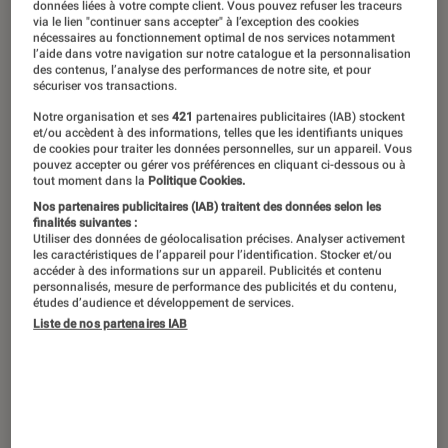
données liées à votre compte client. Vous pouvez refuser les traceurs
via le lien "continuer sans accepter" à l’exception des cookies
Quel équipement choisir pour
nécessaires au fonctionnement optimal de nos services notamment
l’aide dans votre navigation sur notre catalogue et la personnalisation
regarder le sport à la maison ? TV
des contenus, l’analyse des performances de notre site, et pour
sécuriser vos transactions.
OLED, QLED, barre de son,
Notre organisation et ses
421
partenaires publicitaires (IAB) stockent
vidéoprojecteur : notre guide complet
et/ou accèdent à des informations, telles que les identifiants uniques
de cookies pour traiter les données personnelles, sur un appareil. Vous
pour vos soirées sportives.
pouvez accepter ou gérer vos préférences en cliquant ci-dessous ou à
tout moment dans la
Politique Cookies.
Nos partenaires publicitaires (IAB) traitent des données selon les
finalités suivantes :
Vidéoprojecteur ou téléviseur
Utiliser des données de géolocalisation précises. Analyser activement
les caractéristiques de l’appareil pour l’identification. Stocker et/ou
pour profiter du sport en grand
accéder à des informations sur un appareil. Publicités et contenu
personnalisés, mesure de performance des publicités et du contenu,
format ?
études d’audience et développement de services.
Liste de nos partenaires IAB
Si vous êtes seul, rien ne vous empêche de
suivre votre match sur un ordinateur ou sur
une tablette, mais pour une soirée foot, une
belle étape du Tour de France, un choc