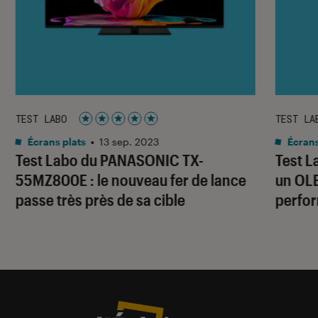
TEST LABO
TEST LA
Noté 5 étoiles sur 5
Écrans plats
•
13 sep. 2023
Écrans
Test Labo du PANASONIC TX-
Test L
55MZ800E : le nouveau fer de lance
un OLE
passe très près de sa cible
perfo