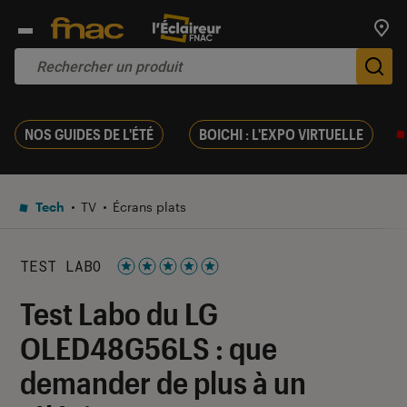
Trouv
De
NOS GUIDES DE L'ÉTÉ
BOICHI : L'EXPO VIRTUELLE
Tech
TV
Écrans plats
TEST LABO
Noté 5 étoiles sur 5
Test Labo du LG
OLED48G56LS : que
demander de plus à un