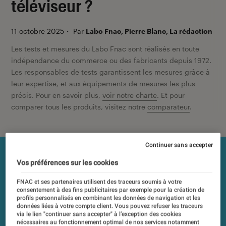
téléviseur ?
11 octobre 2025
・
Par
Labo Fnac, Pierre Blanc, La rédaction
Les tests et mesures du Labo Fnac sont réalisés en toute
indépendance du commerce ou des fabricants depuis 1972.
Les responsables de tests garantissent les mesures grâce à
leur expertise, et aux équipements de mesures les plus
précis. Pour en savoir plus,
voir notre charte
. Et pour
comparer tous les produits, visitez notre
comparateur
.
Continuer sans accepter
Vos préférences sur les cookies
FNAC et ses partenaires utilisent des traceurs soumis à votre
consentement à des fins publicitaires par exemple pour la création de
profils personnalisés en combinant les données de navigation et les
données liées à votre compte client. Vous pouvez refuser les traceurs
via le lien "continuer sans accepter" à l’exception des cookies
nécessaires au fonctionnement optimal de nos services notamment