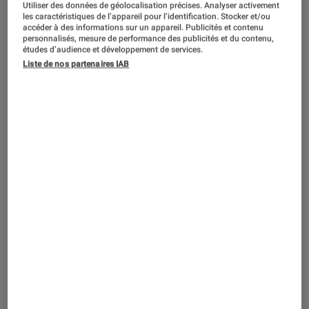
Utiliser des données de géolocalisation précises. Analyser activement
les caractéristiques de l’appareil pour l’identification. Stocker et/ou
accéder à des informations sur un appareil. Publicités et contenu
personnalisés, mesure de performance des publicités et du contenu,
études d’audience et développement de services.
ACTU
Liste de nos partenaires IAB
TV
•
08 avr. 2025
Qu’est-ce que le GPMI, cette alternative
chinoise au HDMI qui pourrait
révolutionner la télévision ?