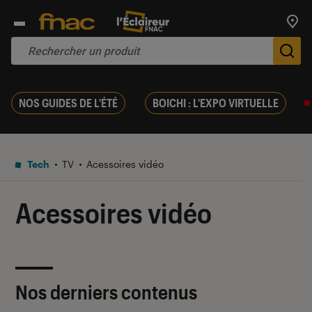
Trouv
De
NOS GUIDES DE L'ÉTÉ
BOICHI : L'EXPO VIRTUELLE
Tech
TV
Acessoires vidéo
Acessoires vidéo
Nos derniers contenus