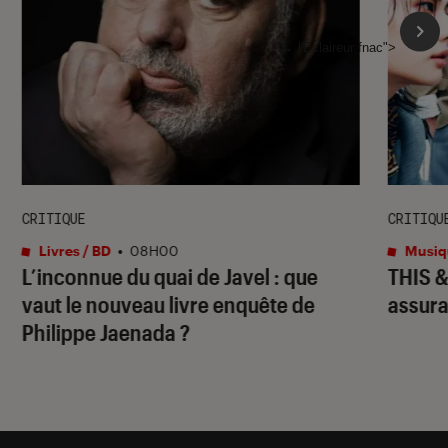
l'Éclaireur fnac">
CRITIQUE
CRITIQU
Livres / BD
•
08H00
Musiq
L’inconnue du quai de Javel
: que
THIS 
vaut le nouveau livre enquête de
assura
Philippe Jaenada ?