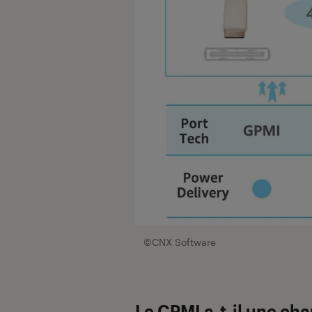
©CNX Software
Le GPMI a-t-il une cha