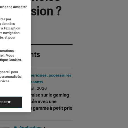
télévision ?
er sans accepter
ires par
es données
 à l’exception
re navigation
te, et pour
ormations,
 plus récents
reil. Vous
tique Cookies.
appareil pour
Périphériques, accessoires
 personnalisés,
rvices.
et composants
•
06 août. 2026
Corsair mise sur le gaming
accessible avec une
ACCEPTE
nouvelle gamme à petit prix
Application
•