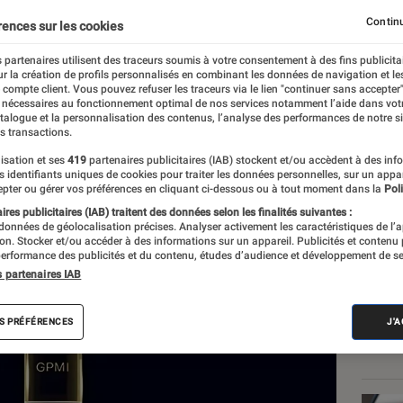
ourrait révolutionner la 
Continu
rences sur les cookies
 partenaires utilisent des traceurs soumis à votre consentement à des fins publicita
r la création de profils personnalisés en combinant les données de navigation et l
e compte client. Vous pouvez refuser les traceurs via le lien "continuer sans accepter"
 nécessaires au fonctionnement optimal de nos services notamment l’aide dans vot
atalogue et la personnalisation des contenus, l’analyse des performances de notre si
s transactions.
isation et ses
419
partenaires publicitaires (IAB) stockent et/ou accèdent à des inf
Les
es identifiants uniques de cookies pour traiter les données personnelles, sur un appa
pter ou gérer vos préférences en cliquant ci-dessous ou à tout moment dans la
Poli
res publicitaires (IAB) traitent des données selon les finalités suivantes :
 données de géolocalisation précises. Analyser activement les caractéristiques de l’
tion. Stocker et/ou accéder à des informations sur un appareil. Publicités et contenu
erformance des publicités et du contenu, études d’audience et développement de se
s partenaires IAB
S PRÉFÉRENCES
J'