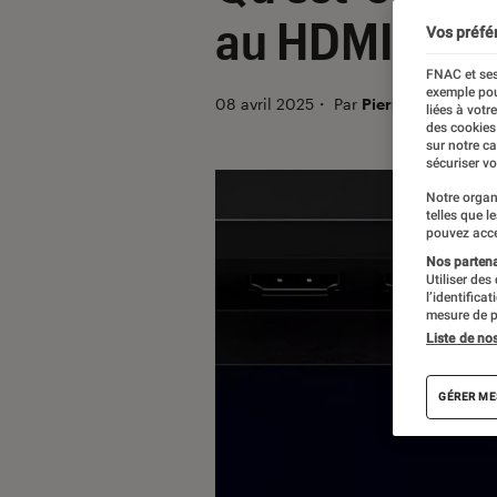
au HDMI qui p
Vos préfé
FNAC et ses
exemple pou
08 avril 2025
・
Par
Pierre Crochart
liées à votr
des cookies
sur notre c
sécuriser vo
Notre organ
telles que l
pouvez acce
Nos partenai
Utiliser des
l’identifica
mesure de p
Liste de no
GÉRER ME