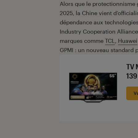
Introduction
Alors que le protectionnisme 
2025, la Chine vient d’officia
dépendance aux technologies
Industry Cooperation Allianc
marques comme
TCL
,
Huawei
GPMI : un nouveau standard p
TV 
139
V