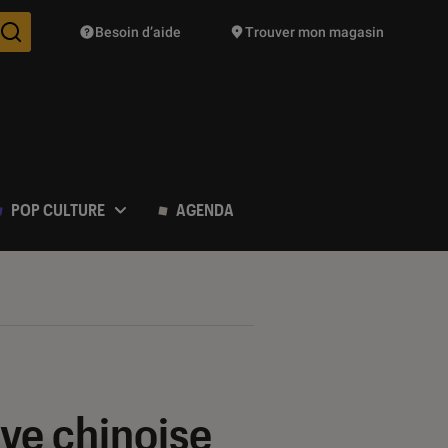
Besoin d’aide
Trouver mon magasin
Des suggestions de produits vont vous être proposées pendant vo
POP CULTURE
AGENDA
ive chinoise