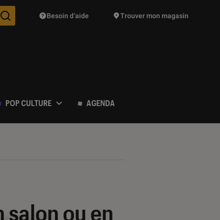
Besoin d’aide
Trouver mon magasin
Des suggestions de produits vont vous être proposées pendant vo
POP CULTURE
AGENDA
n salon ou en