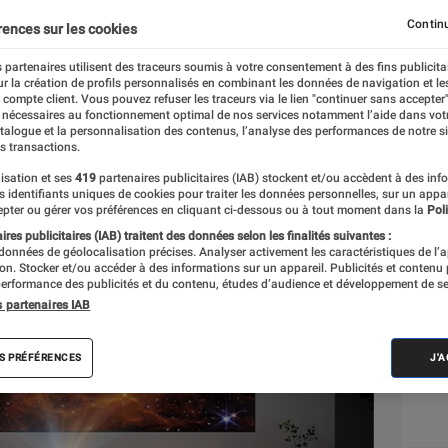
? Notre guide d’achat
Continu
rences sur les cookies
 partenaires utilisent des traceurs soumis à votre consentement à des fins publicita
r la création de profils personnalisés en combinant les données de navigation et l
e compte client. Vous pouvez refuser les traceurs via le lien "continuer sans accepter"
 nécessaires au fonctionnement optimal de nos services notamment l’aide dans vot
atalogue et la personnalisation des contenus, l’analyse des performances de notre si
s transactions.
isation et ses
419
partenaires publicitaires (IAB) stockent et/ou accèdent à des inf
Sél
es identifiants uniques de cookies pour traiter les données personnelles, sur un appa
pter ou gérer vos préférences en cliquant ci-dessous ou à tout moment dans la
Poli
res publicitaires (IAB) traitent des données selon les finalités suivantes :
 données de géolocalisation précises. Analyser activement les caractéristiques de l’
tion. Stocker et/ou accéder à des informations sur un appareil. Publicités et contenu
erformance des publicités et du contenu, études d’audience et développement de se
s partenaires IAB
S PRÉFÉRENCES
J'