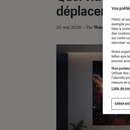
déplacement 
Vos préfé
FNAC et ses
exemple pou
20 mai 2026
・
Par
Théo
liées à votr
des cookies
sur notre c
sécuriser vo
Notre organ
telles que l
pouvez acce
Nos partenai
Utiliser des
l’identifica
mesure de p
Liste de no
GÉRER ME