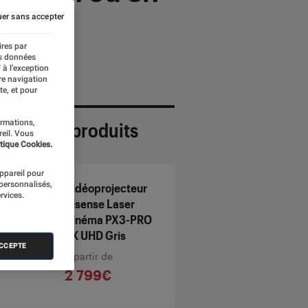
er sans accepter
ires par
es données
 à l’exception
re navigation
te, et pour
ormations,
ection de produits
reil. Vous
tique Cookies.
appareil pour
 personnalisés,
Vidéoprojecteur
rvices.
Hisense Laser
Cinéma PX3-PRO
4K UHD Gris
ACCEPTE
À partir de
2 799€