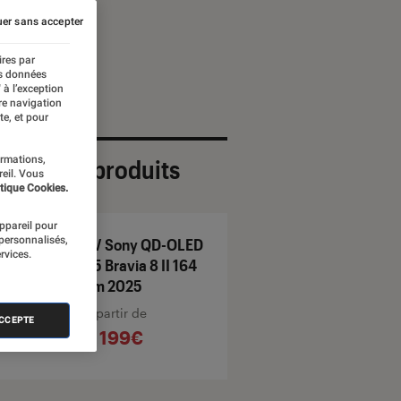
er sans accepter
ires par
es données
 à l’exception
re navigation
te, et pour
ormations,
ection de produits
reil. Vous
tique Cookies.
appareil pour
 personnalisés,
TV Sony QD-OLED
rvices.
65 Bravia 8 II 164
cm 2025
À partir de
ACCEPTE
2 199€