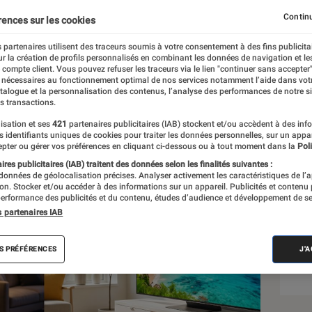
sir ?
Continu
rences sur les cookies
 partenaires utilisent des traceurs soumis à votre consentement à des fins publicita
r la création de profils personnalisés en combinant les données de navigation et l
e compte client. Vous pouvez refuser les traceurs via le lien "continuer sans accepter"
 nécessaires au fonctionnement optimal de nos services notamment l’aide dans vot
atalogue et la personnalisation des contenus, l’analyse des performances de notre si
s transactions.
isation et ses
421
partenaires publicitaires (IAB) stockent et/ou accèdent à des inf
Sél
es identifiants uniques de cookies pour traiter les données personnelles, sur un appa
pter ou gérer vos préférences en cliquant ci-dessous ou à tout moment dans la
Poli
res publicitaires (IAB) traitent des données selon les finalités suivantes :
 données de géolocalisation précises. Analyser activement les caractéristiques de l’
tion. Stocker et/ou accéder à des informations sur un appareil. Publicités et contenu
erformance des publicités et du contenu, études d’audience et développement de se
s partenaires IAB
S PRÉFÉRENCES
J'