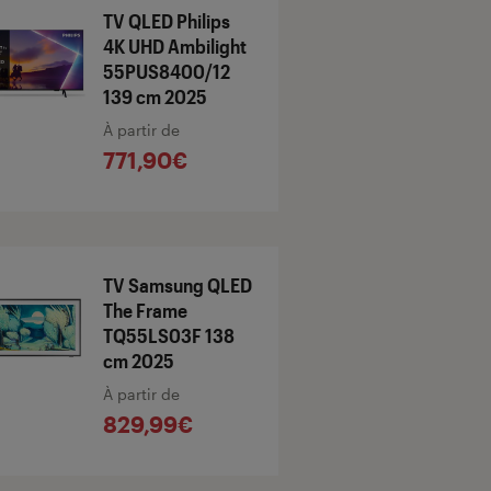
TV QLED Philips
4K UHD Ambilight
55PUS8400/12
139 cm 2025
À partir de
771,90€
TV Samsung QLED
The Frame
TQ55LS03F 138
cm 2025
À partir de
829,99€