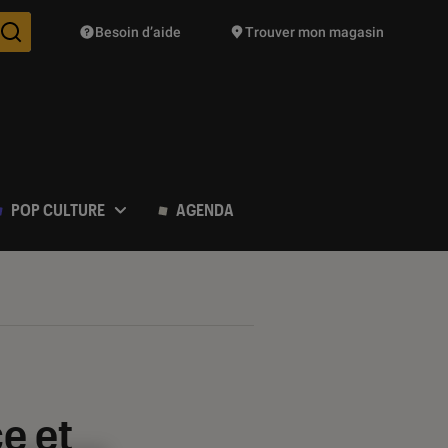
Besoin d’aide
Trouver mon magasin
Des suggestions de produits vont vous être proposées pendant vo
POP CULTURE
AGENDA
e et