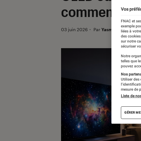
comment choi
Vos préfé
FNAC et ses
exemple pou
03 juin 2026
・
Par
Yasmina
liées à votr
des cookies
sur notre c
sécuriser vo
Notre organ
telles que l
pouvez acce
Nos partenai
Utiliser des
l’identifica
mesure de p
Liste de no
GÉRER ME