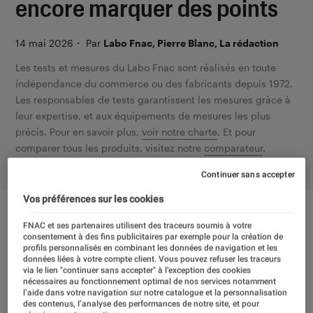
encore marquer des points
14 mai 2026
・
Par
Labo Fnac, Pierre Blanc, La rédaction
Les tests et mesures du Labo Fnac sont réalisés en toute
indépendance du commerce ou des fabricants depuis 1972.
Les responsables de tests garantissent les mesures grâce à
leur expertise, et aux équipements de mesures les plus
précis. Pour en savoir plus,
voir notre charte
. Et pour
comparer tous les produits, visitez notre
comparateur
.
Continuer sans accepter
Vos préférences sur les cookies
FNAC et ses partenaires utilisent des traceurs soumis à votre
consentement à des fins publicitaires par exemple pour la création de
profils personnalisés en combinant les données de navigation et les
données liées à votre compte client. Vous pouvez refuser les traceurs
via le lien "continuer sans accepter" à l’exception des cookies
nécessaires au fonctionnement optimal de nos services notamment
l’aide dans votre navigation sur notre catalogue et la personnalisation
des contenus, l’analyse des performances de notre site, et pour