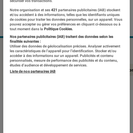
sécuriser vos transactions.
Notre organisation et ses
421
partenaires publicitaires (IAB) stockent
et/ou accèdent à des informations, telles que les identifiants uniques
de cookies pour traiter les données personnelles, sur un appareil. Vous
pouvez accepter ou gérer vos préférences en cliquant ci-dessous ou à
tout moment dans la
Politique Cookies.
Nos partenaires publicitaires (IAB) traitent des données selon les
finalités suivantes :
SAMSUNG TQ55S92HAEXXC
©Labo Fnac
Utiliser des données de géolocalisation précises. Analyser activement
les caractéristiques de l’appareil pour l’identification. Stocker et/ou
accéder à des informations sur un appareil. Publicités et contenu
personnalisés, mesure de performance des publicités et du contenu,
études d’audience et développement de services.
En résumé
Notre test détaillé
Conclusio
Liste de nos partenaires IAB
En résumé
NOTE LABOFNAC
Noté 5 étoiles sur 5