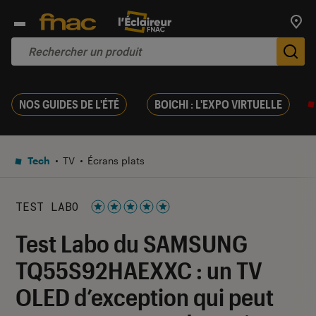
Trouv
De
NOS GUIDES DE L'ÉTÉ
BOICHI : L'EXPO VIRTUELLE
Tech
TV
Écrans plats
TEST LABO
Noté 5 étoiles sur 5
Test Labo du SAMSUNG
TQ55S92HAEXXC : un TV
OLED d’exception qui peut