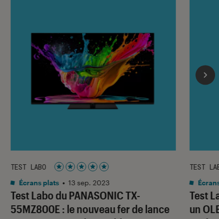
TEST LABO
TEST LA
Noté 5 étoiles sur 5
Écrans plats
•
13 sep. 2023
Écrans
Test Labo du PANASONIC TX-
Test L
55MZ800E : le nouveau fer de lance
un OLE