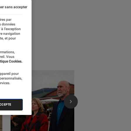
er sans accepter
ires par
es données
 à l’exception
re navigation
te, et pour
ormations,
reil. Vous
tique Cookies.
appareil pour
 personnalisés,
rvices.
ACCEPTE