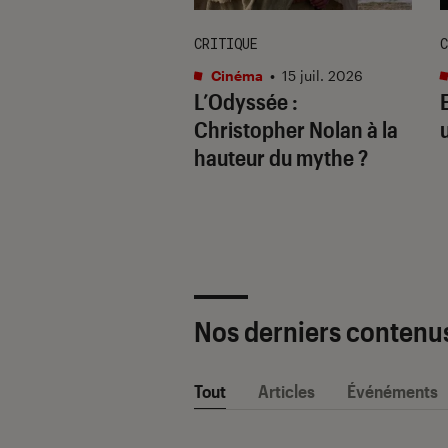
ION
CRITIQUE
C
ma
•
20 juil. 2026
Cinéma
•
15 juil. 2026
0 films qui vont
L’Odyssée
:
retourner le
Christopher Nolan à la
au : le classement
hauteur du mythe ?
e
Nos derniers contenu
Tout
Articles
Événéments