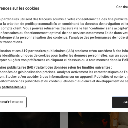
 L’Éclaireur Fnac. Découvrez des portraits
Continu
rences sur les cookies
entretiens, des critiques de films, mais
 partenaires utilisent des traceurs soumis à votre consentement à des fins publicita
r la création de profils personnalisés en combinant les données de navigation et l
portages et des enquêtes.
e compte client. Vous pouvez refuser les traceurs via le lien "continuer sans accepter"
 nécessaires au fonctionnement optimal de nos services notamment l’aide dans vot
atalogue et la personnalisation des contenus, l’analyse des performances de notre si
s transactions.
isation et ses
419
partenaires publicitaires (IAB) stockent et/ou accèdent à des inf
es identifiants uniques de cookies pour traiter les données personnelles, sur un appa
pter ou gérer vos préférences en cliquant ci-dessous ou à tout moment dans la
Poli
res publicitaires (IAB) traitent des données selon les finalités suivantes :
 données de géolocalisation précises. Analyser activement les caractéristiques de l’
tion. Stocker et/ou accéder à des informations sur un appareil. Publicités et contenu
erformance des publicités et du contenu, études d’audience et développement de se
s partenaires IAB
S PRÉFÉRENCES
J'