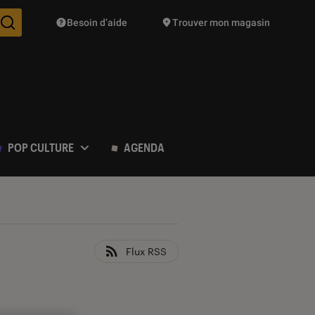
Besoin d’aide
Trouver mon magasin
Des suggestions de produits vont vous être proposées pendant vo
POP CULTURE
AGENDA
Flux RSS