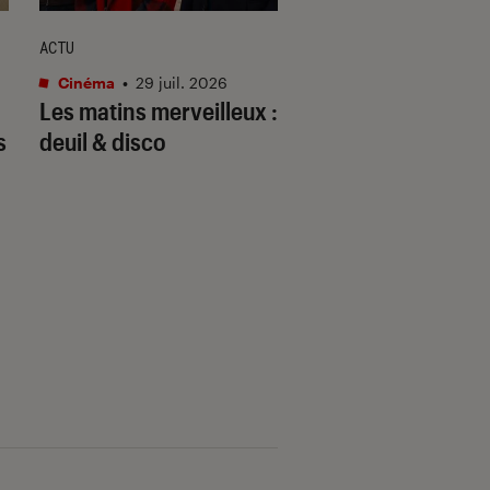
ACTU
ENTRETIEN
Cinéma
•
29 juil. 2026
Cinéma
•
07 juil. 202
Les matins merveilleux
:
« C’est elle » : Th
s
deuil & disco
Kail raconte comm
a trouvé la nouvel
Vaiana