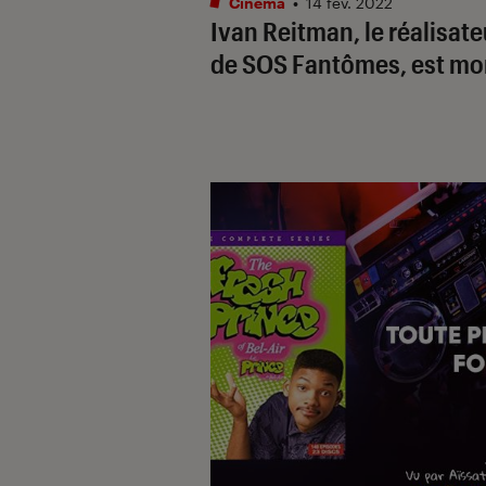
Cinéma
•
14 fév. 2022
Ivan Reitman, le réalisate
de
SOS Fantômes
, est mo