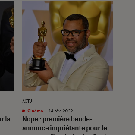
ACTU
Cinéma
•
14 fév. 2022
r la
Nope
: première bande-
annonce inquiétante pour le