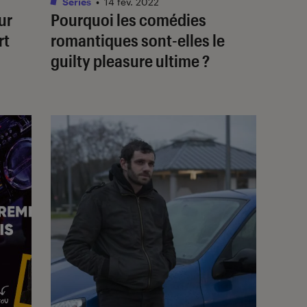
Séries
•
14 fév. 2022
ur
Pourquoi les comédies
rt
romantiques sont-elles le
guilty pleasure
ultime ?