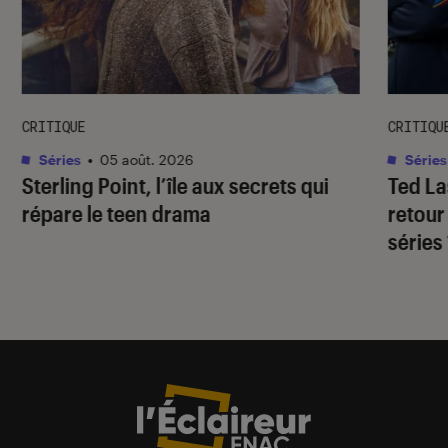
CRITIQUE
CRITIQU
Séries
•
05 août. 2026
Séries
Sterling Point
, l’île aux secrets qui
Ted L
répare le teen drama
retour
séries