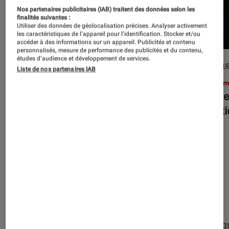
Nos partenaires publicitaires (IAB) traitent des données selon les
finalités suivantes :
Utiliser des données de géolocalisation précises. Analyser activement
les caractéristiques de l’appareil pour l’identification. Stocker et/ou
accéder à des informations sur un appareil. Publicités et contenu
personnalisés, mesure de performance des publicités et du contenu,
études d’audience et développement de services.
CRITIQUE
CRITIQU
Liste de nos partenaires IAB
Cinéma
•
15 juil. 2026
Ciném
L’Odyssée
: Christopher Nolan à la
Evil D
hauteur du mythe ?
minut
Nos derniers contenus
Tout
Articles
Événéments
Sélections et g