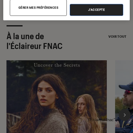
GÉRER MES PRÉFÉRENCES
J'ACCEPTE
À la une de
VOIR TOUT
l'Éclaireur FNAC
l'Éclaireur fnac">