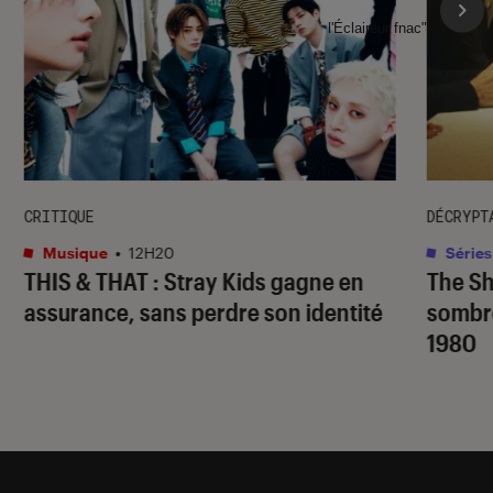
l'Éclaireur fnac">
CRITIQUE
DÉCRYPT
Musique
•
12H20
Séries
THIS & THAT
: Stray Kids gagne en
The S
assurance, sans perdre son identité
sombr
1980