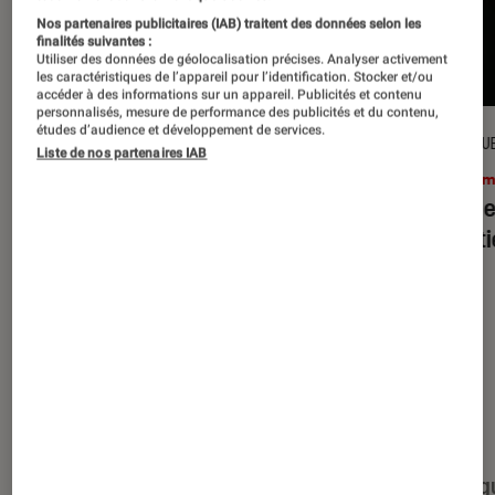
Nos partenaires publicitaires (IAB) traitent des données selon les
finalités suivantes :
Utiliser des données de géolocalisation précises. Analyser activement
les caractéristiques de l’appareil pour l’identification. Stocker et/ou
accéder à des informations sur un appareil. Publicités et contenu
personnalisés, mesure de performance des publicités et du contenu,
études d’audience et développement de services.
CRITIQUE
CRITIQU
Liste de nos partenaires IAB
Cinéma
•
15 juil. 2026
Ciném
L’Odyssée
: Christopher Nolan à la
Evil D
hauteur du mythe ?
minut
Nos derniers contenus
Tout
Articles
Événéments
Sélections et g