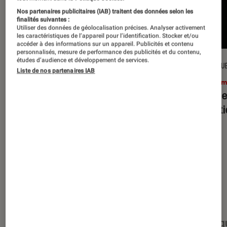
Nos partenaires publicitaires (IAB) traitent des données selon les
finalités suivantes :
Utiliser des données de géolocalisation précises. Analyser activement
les caractéristiques de l’appareil pour l’identification. Stocker et/ou
accéder à des informations sur un appareil. Publicités et contenu
personnalisés, mesure de performance des publicités et du contenu,
études d’audience et développement de services.
CRITIQUE
CRITIQU
Liste de nos partenaires IAB
Cinéma
•
15 juil. 2026
Ciném
L’Odyssée
: Christopher Nolan à la
Evil D
hauteur du mythe ?
minut
Nos derniers contenus
Tout
Articles
Événéments
Sélections et g