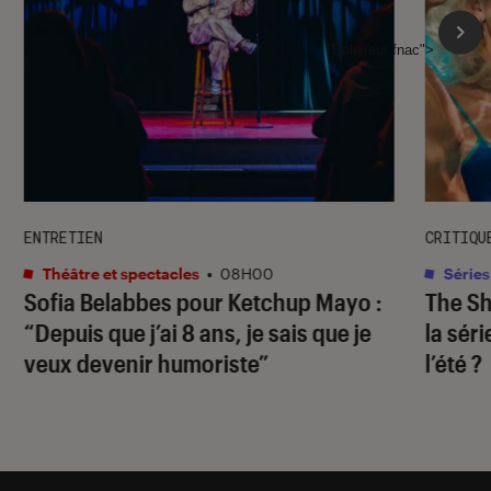
l'Éclaireur fnac">
ENTRETIEN
CRITIQU
Théâtre et spectacles
•
08H00
Séries
Sofia Belabbes pour
Ketchup Mayo
:
The S
“Depuis que j’ai 8 ans, je sais que je
la sér
veux devenir humoriste”
l’été ?