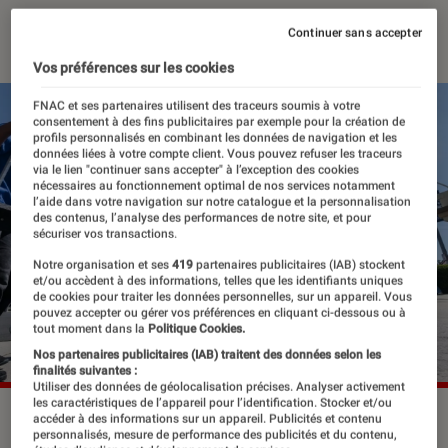
17 juillet 2023
・
Par
Edouard Lebigre
Continuer sans accepter
Vos préférences sur les cookies
FNAC et ses partenaires utilisent des traceurs soumis à votre
consentement à des fins publicitaires par exemple pour la création de
profils personnalisés en combinant les données de navigation et les
données liées à votre compte client. Vous pouvez refuser les traceurs
via le lien "continuer sans accepter" à l’exception des cookies
nécessaires au fonctionnement optimal de nos services notamment
l’aide dans votre navigation sur notre catalogue et la personnalisation
des contenus, l’analyse des performances de notre site, et pour
sécuriser vos transactions.
Notre organisation et ses
419
partenaires publicitaires (IAB) stockent
et/ou accèdent à des informations, telles que les identifiants uniques
de cookies pour traiter les données personnelles, sur un appareil. Vous
pouvez accepter ou gérer vos préférences en cliquant ci-dessous ou à
tout moment dans la
Politique Cookies.
Nos partenaires publicitaires (IAB) traitent des données selon les
finalités suivantes :
Utiliser des données de géolocalisation précises. Analyser activement
les caractéristiques de l’appareil pour l’identification. Stocker et/ou
La grève des acteurs fait suite à celle des scénaristes,
accéder à des informations sur un appareil. Publicités et contenu
personnalisés, mesure de performance des publicités et du contenu,
débutée en mai dernier.
©Shutterstock / Ringo Chiu