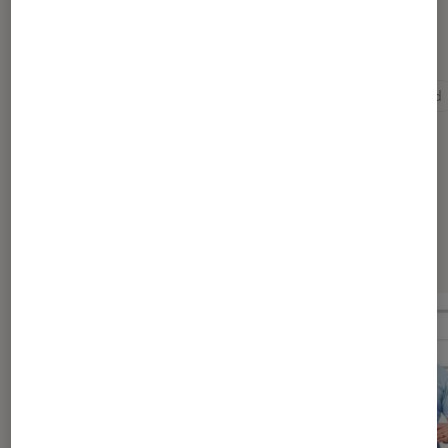
Pour aller plus loin
Acteur
Cinéma américain
Grève
Hollywood
Dernièrement dans Actu Cinéma