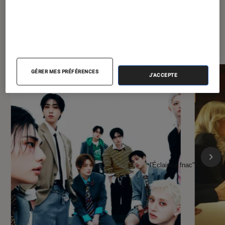
À la une de
VOIR TOUT
l'Éclaireur FNAC
GÉRER MES PRÉFÉRENCES
J'ACCEPTE
l'Éclaireur fnac">