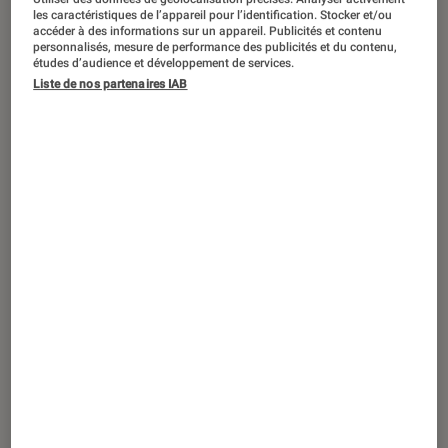
Fin de la grève à Hollywood : 4 annonces
les caractéristiques de l’appareil pour l’identification. Stocker et/ou
de films à retenir
accéder à des informations sur un appareil. Publicités et contenu
personnalisés, mesure de performance des publicités et du contenu,
études d’audience et développement de services.
Liste de nos partenaires IAB