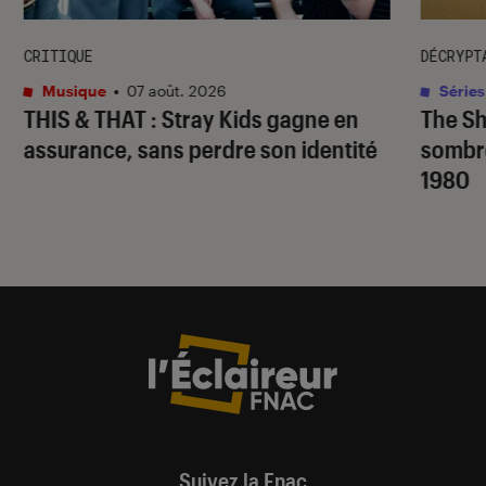
CRITIQUE
DÉCRYPT
Musique
•
07 août. 2026
Séries
THIS & THAT
: Stray Kids gagne en
The S
assurance, sans perdre son identité
sombr
1980
Suivez la Fnac