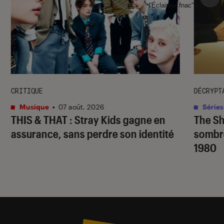
l'Éclaireur fnac">
CRITIQUE
DÉCRYPT
Musique
•
07 août. 2026
Séries
THIS & THAT
: Stray Kids gagne en
The S
assurance, sans perdre son identité
sombr
1980