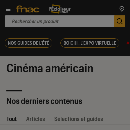
Trouv
De
NOS GUIDES DE L'ÉTÉ
BOICHI : L'EXPO VIRTUELLE
Cinéma américain
Nos derniers contenus
Tout
Articles
Sélections et guides