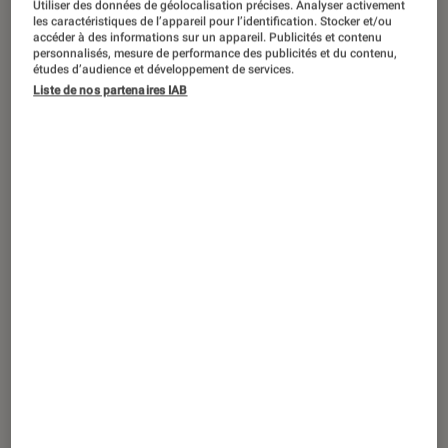
Utiliser des données de géolocalisation précises. Analyser activement
ACTU
les caractéristiques de l’appareil pour l’identification. Stocker et/ou
accéder à des informations sur un appareil. Publicités et contenu
Cinéma
•
02 avr. 2026
personnalisés, mesure de performance des publicités et du contenu,
Festival de Cannes 2026 : quels sont les
études d’audience et développement de services.
Liste de nos partenaires IAB
films pressentis ?