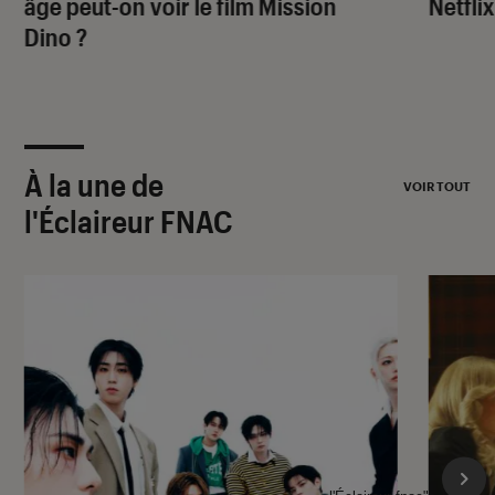
âge peut-on voir le film
Mission
Netflix
Dino
?
À la une de
VOIR TOUT
l'Éclaireur FNAC