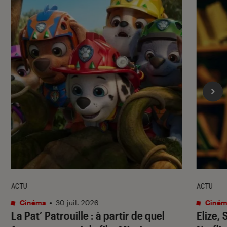
ACTU
ACTU
Cinéma
•
30 juil. 2026
Ciném
La Pat’ Patrouille
: à partir de quel
Elize,