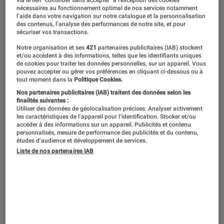
De retour dans le cinéma de Tim
nécessaires au fonctionnement optimal de nos services notamment
Burton, Michael Keaton est à l’affiche
l’aide dans votre navigation sur notre catalogue et la personnalisation
des contenus, l’analyse des performances de notre site, et pour
de Beetlejuice Beetlejuice, suite du
sécuriser vos transactions.
célèbre conte comico-macabre des
Notre organisation et ses
421
partenaires publicitaires (IAB) stockent
et/ou accèdent à des informations, telles que les identifiants uniques
années 1980. La collaboration entre
de cookies pour traiter les données personnelles, sur un appareil. Vous
pouvez accepter ou gérer vos préférences en cliquant ci-dessous ou à
l’acteur et le cinéaste a profondément
tout moment dans la
Politique Cookies.
marqué leurs carrières respectives, et
Nos partenaires publicitaires (IAB) traitent des données selon les
finalités suivantes :
permis au comédien de s’élever.
Utiliser des données de géolocalisation précises. Analyser activement
les caractéristiques de l’appareil pour l’identification. Stocker et/ou
Retour sur dix films culte de Michael
accéder à des informations sur un appareil. Publicités et contenu
personnalisés, mesure de performance des publicités et du contenu,
Keaton.
études d’audience et développement de services.
Liste de nos partenaires IAB
Mr. Mom
Démarrant sa carrière à la fin des années 1970,
Michael Keaton
réussit à percer en 1983 à
travers le rôle principal de
Mr. Mom
, comédie