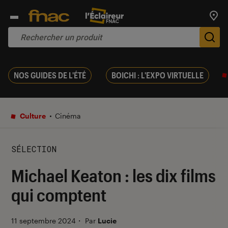
Trouv
De
NOS GUIDES DE L'ÉTÉ
BOICHI : L'EXPO VIRTUELLE
Culture
Cinéma
SÉLECTION
Michael Keaton : les dix films
qui comptent
11 septembre 2024
・
Par
Lucie