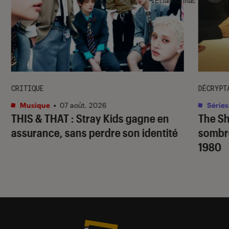
l'Éclaireur fnac">
CRITIQUE
DÉCRYPT
Musique
•
07 août. 2026
Séries
THIS & THAT
: Stray Kids gagne en
The S
assurance, sans perdre son identité
sombr
1980