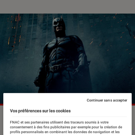
Continuer sans accepter
Vos préférences sur les cookies
FNAC et ses partenaires utilisent des traceurs soumis à votre
En quatre-vingts ans d’existence, le
consentement à des fins publicitaires par exemple pour la création de
justicier de Gotham a croisé bien des
profils personnalisés en combinant les données de navigation et les