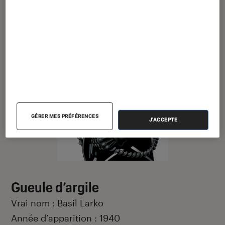
place.
GÉRER MES PRÉFÉRENCES
J'ACCEPTE
Gueule d’argile
Vrai nom : Basil Larko
Année d’apparition : 1940