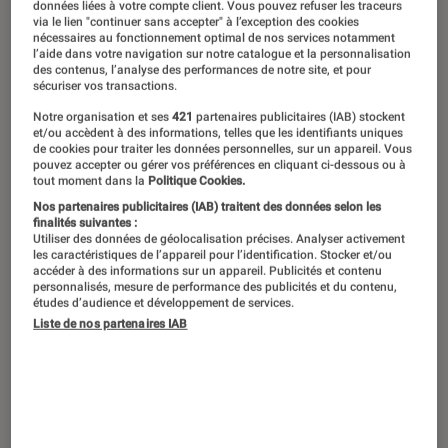
données liées à votre compte client. Vous pouvez refuser les traceurs
supervilains charismatiques. Les
via le lien "continuer sans accepter" à l’exception des cookies
nécessaires au fonctionnement optimal de nos services notamment
ennemis de Batman façonnent
l’aide dans votre navigation sur notre catalogue et la personnalisation
des contenus, l’analyse des performances de notre site, et pour
l’univers du comics le plus important
sécuriser vos transactions.
de la mythologie américaine : de Joker
Notre organisation et ses
421
partenaires publicitaires (IAB) stockent
et/ou accèdent à des informations, telles que les identifiants uniques
à Poison Ivy, en passant par Catwoman
de cookies pour traiter les données personnelles, sur un appareil. Vous
pouvez accepter ou gérer vos préférences en cliquant ci-dessous ou à
et Le Pingouin, voici le portrait de ces
tout moment dans la
Politique Cookies.
créatures de l’ombre aussi populaires
Nos partenaires publicitaires (IAB) traitent des données selon les
finalités suivantes :
que leur ennemi commun !
Utiliser des données de géolocalisation précises. Analyser activement
les caractéristiques de l’appareil pour l’identification. Stocker et/ou
accéder à des informations sur un appareil. Publicités et contenu
personnalisés, mesure de performance des publicités et du contenu,
études d’audience et développement de services.
Le Joker
Liste de nos partenaires IAB
Vrai nom : inconnu
Année d’apparition : 1940
Tout comme Lex Luthor pour Superman, Joker
reste le grand méchant emblématique de la