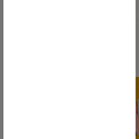
Pour aller plus loin
Littérature
Prix du roman Fnac
Prix littéraire
Sur le même thème