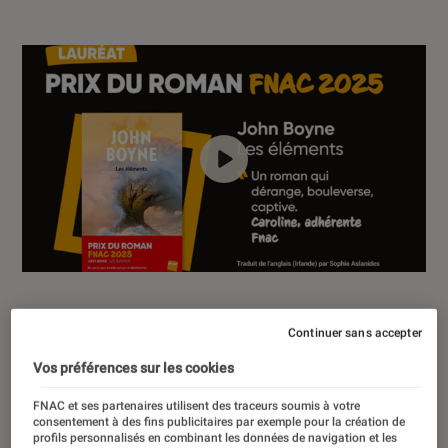
00:00
/
02:47
Cette année, c’est la 25e édition du
Continuer sans accepter
Prix du Roman Fnac. Créé en 2002, il
Vos préférences sur les cookies
permet à diverses œuvres de
FNAC et ses partenaires utilisent des traceurs soumis à votre
concourir pour une place sur le
consentement à des fins publicitaires par exemple pour la création de
profils personnalisés en combinant les données de navigation et les