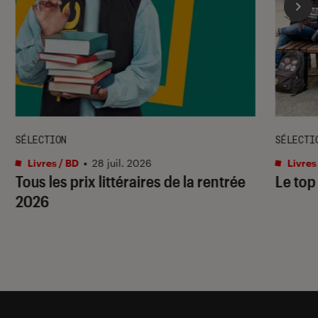
SÉLECTION
SÉLECTI
Livres / BD
•
28 juil. 2026
Livres
Tous les prix littéraires de la rentrée
Le top
2026