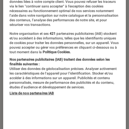
podium du premier prix littéraire de la
données liées à votre compte client. Vous pouvez refuser les traceurs
via le lien "continuer sans accepter" à l’exception des cookies
rentrée. Mais comment les livres sont-
nécessaires au fonctionnement optimal de nos services notamment
l’aide dans votre navigation sur notre catalogue et la personnalisation
ils sélectionnés ? Et ensuite, comment
des contenus, l’analyse des performances de notre site, et pour
sécuriser vos transactions.
sont-ils élus ? On vous dit tout.
Notre organisation et ses
421
partenaires publicitaires (IAB) stockent
et/ou accèdent à des informations, telles que les identifiants uniques
de cookies pour traiter les données personnelles, sur un appareil. Vous
pouvez accepter ou gérer vos préférences en cliquant ci-dessous ou à
Introduction
tout moment dans la
Politique Cookies.
Le lauréat du 24e Prix du
Nos partenaires publicitaires (IAB) traitent des données selon les
Roman Fnac
finalités suivantes :
Utiliser des données de géolocalisation précises. Analyser activement
les caractéristiques de l’appareil pour l’identification. Stocker et/ou
accéder à des informations sur un appareil. Publicités et contenu
John Boyne
reçoit le 24e Prix du Roman
personnalisés, mesure de performance des publicités et du contenu,
études d’audience et développement de services.
Fnac pour son roman
Les Éléments
. Cette
Liste de nos partenaires IAB
fresque magistrale entrelace quatre récits
poignants : celui d’une mère trouvant
refuge sur une île isolée pour fuir son
passé, d’un jeune prodige du football face