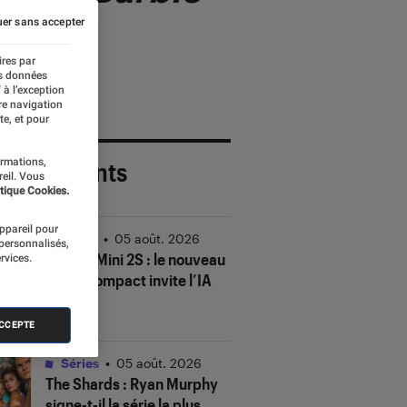
er sans accepter
ires par
es données
 à l’exception
re navigation
te, et pour
ormations,
 plus récents
reil. Vous
tique Cookies.
appareil pour
Vidéo
•
05 août. 2026
 personnalisés,
DJI Mic Mini 2S : le nouveau
rvices.
micro compact invite l’IA
à la fête
ACCEPTE
Séries
•
05 août. 2026
The Shards
: Ryan Murphy
signe-t-il la série la plus