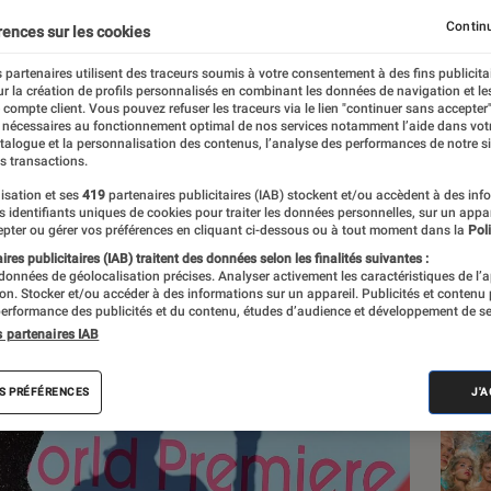
Continu
rences sur les cookies
 partenaires utilisent des traceurs soumis à votre consentement à des fins publicita
r la création de profils personnalisés en combinant les données de navigation et l
e compte client. Vous pouvez refuser les traceurs via le lien "continuer sans accepter"
 nécessaires au fonctionnement optimal de nos services notamment l’aide dans vot
atalogue et la personnalisation des contenus, l’analyse des performances de notre si
s transactions.
isation et ses
419
partenaires publicitaires (IAB) stockent et/ou accèdent à des inf
Les
es identifiants uniques de cookies pour traiter les données personnelles, sur un appa
pter ou gérer vos préférences en cliquant ci-dessous ou à tout moment dans la
Poli
res publicitaires (IAB) traitent des données selon les finalités suivantes :
 données de géolocalisation précises. Analyser activement les caractéristiques de l’
tion. Stocker et/ou accéder à des informations sur un appareil. Publicités et contenu
erformance des publicités et du contenu, études d’audience et développement de se
s partenaires IAB
S PRÉFÉRENCES
J'