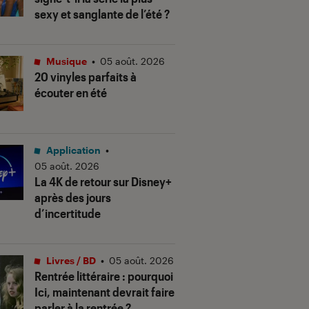
sexy et sanglante de l’été ?
Musique
•
05 août. 2026
20 vinyles parfaits à
écouter en été
Application
•
05 août. 2026
La 4K de retour sur Disney+
après des jours
d’incertitude
Livres / BD
•
05 août. 2026
Rentrée littéraire : pourquoi
Ici, maintenant devrait faire
parler à la rentrée ?