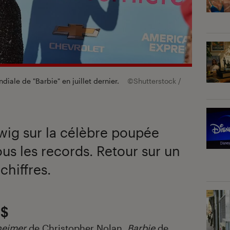
iale de "Barbie" en juillet dernier.
©Shutterstock /
wig sur la célèbre poupée
ous les records. Retour sur un
hiffres.
 $
eimer
de Christopher Nolan,
Barbie
de