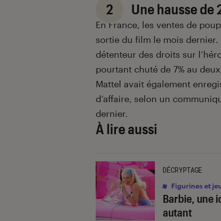
2
Une hausse de
En France, les ventes de pou
sortie du film le mois dernier
détenteur des droits sur l’hér
pourtant chuté de 7% au deuxi
Mattel avait également enregi
d’affaire, selon un communiqué
dernier.
À lire aussi
DÉCRYPTAGE
Figurines et je
Barbie, une i
autant