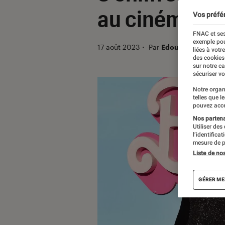
au cinéma
Vos préfé
FNAC et ses
exemple pou
17 août 2023
・
Par
Edouard Lebigre
liées à votr
des cookies
sur notre c
sécuriser vo
Notre organ
telles que l
pouvez acce
Nos partenai
Utiliser des
l’identifica
mesure de p
Liste de no
GÉRER ME