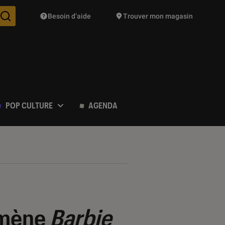
Besoin d’aide
Trouver mon magasin
Des suggestions de produits vont vous être proposées pendant vo
POP CULTURE
AGENDA
omène
Barbie