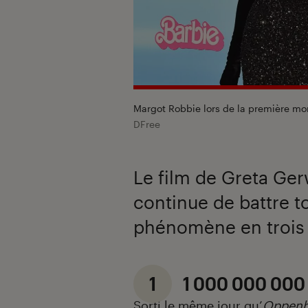
Margot Robbie lors de la première mond
DFree
Le film de Greta Ger
continue de battre t
phénomène en trois c
1
1 000 000 000
Sorti le même jour qu’
Oppenh