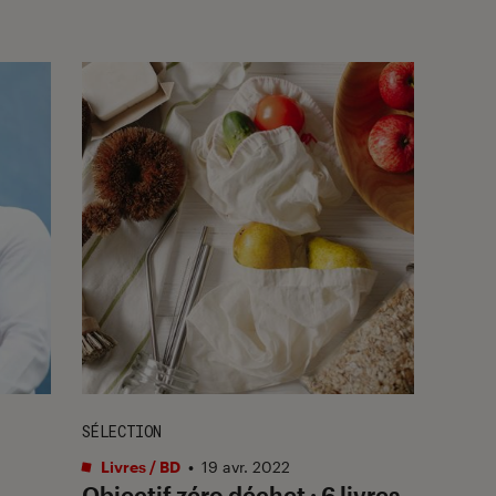
SÉLECTION
Livres / BD
•
19 avr. 2022
Objectif zéro déchet : 6 livres