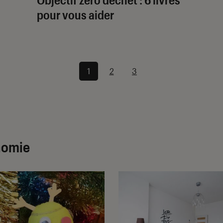
pour vous aider
1
2
3
nomie