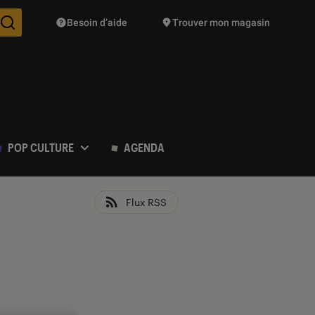
Besoin d’aide
Trouver mon magasin
Des suggestions de produits vont vous être proposées pendant vo
POP CULTURE
AGENDA
Flux RSS