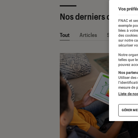
Vos préfé
Nos derniers contenu
FNAC et ses
exemple pou
liées à votr
Tout
Articles
Sélections et
des cookies
sur notre c
sécuriser vo
Notre organ
telles que l
pouvez acce
Nos partenai
Utiliser des
l’identifica
mesure de p
Liste de no
GÉRER ME