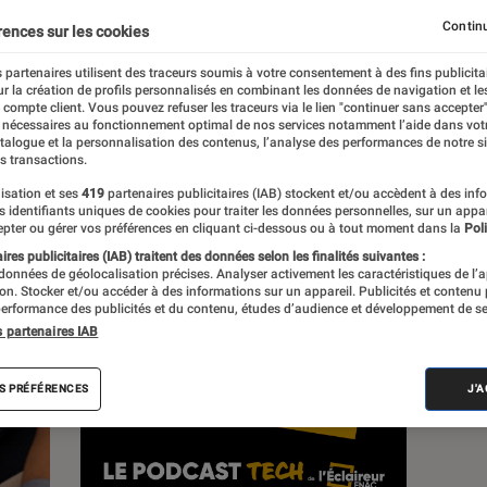
Continu
rences sur les cookies
s
 partenaires utilisent des traceurs soumis à votre consentement à des fins publicita
r la création de profils personnalisés en combinant les données de navigation et l
e compte client. Vous pouvez refuser les traceurs via le lien "continuer sans accepter"
 guides
 nécessaires au fonctionnement optimal de nos services notamment l’aide dans vot
atalogue et la personnalisation des contenus, l’analyse des performances de notre si
s transactions.
isation et ses
419
partenaires publicitaires (IAB) stockent et/ou accèdent à des inf
es identifiants uniques de cookies pour traiter les données personnelles, sur un appa
pter ou gérer vos préférences en cliquant ci-dessous ou à tout moment dans la
Poli
res publicitaires (IAB) traitent des données selon les finalités suivantes :
 données de géolocalisation précises. Analyser activement les caractéristiques de l’
tion. Stocker et/ou accéder à des informations sur un appareil. Publicités et contenu
erformance des publicités et du contenu, études d’audience et développement de se
s partenaires IAB
S PRÉFÉRENCES
J'