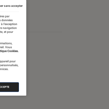
er sans accepter
ires par
es données
 à l’exception
re navigation
te, et pour
ormations,
reil. Vous
tique Cookies.
appareil pour
 personnalisés,
rvices.
ACCEPTE