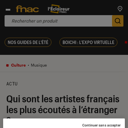
Trouv
De
NOS GUIDES DE L'ÉTÉ
BOICHI : L'EXPO VIRTUELLE
Culture
Musique
ACTU
Qui sont les artistes français
les plus écoutés à l’étranger
?
Continuer sans accepter