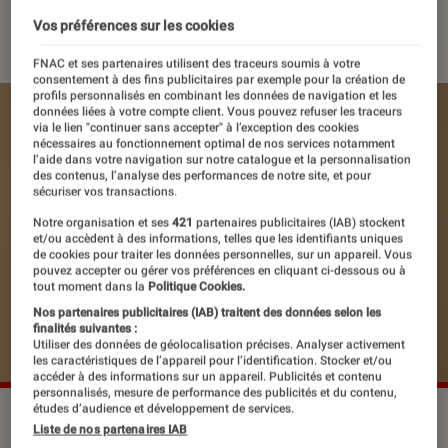
26 juillet 2024
・
Par
Apolline Coëffet
Vos préférences sur les cookies
FNAC et ses partenaires utilisent des traceurs soumis à votre
consentement à des fins publicitaires par exemple pour la création de
profils personnalisés en combinant les données de navigation et les
données liées à votre compte client. Vous pouvez refuser les traceurs
via le lien "continuer sans accepter" à l’exception des cookies
nécessaires au fonctionnement optimal de nos services notamment
l’aide dans votre navigation sur notre catalogue et la personnalisation
des contenus, l’analyse des performances de notre site, et pour
sécuriser vos transactions.
Notre organisation et ses
421
partenaires publicitaires (IAB) stockent
et/ou accèdent à des informations, telles que les identifiants uniques
de cookies pour traiter les données personnelles, sur un appareil. Vous
pouvez accepter ou gérer vos préférences en cliquant ci-dessous ou à
tout moment dans la
Politique Cookies.
Nos partenaires publicitaires (IAB) traitent des données selon les
finalités suivantes :
Utiliser des données de géolocalisation précises. Analyser activement
les caractéristiques de l’appareil pour l’identification. Stocker et/ou
accéder à des informations sur un appareil. Publicités et contenu
personnalisés, mesure de performance des publicités et du contenu,
études d’audience et développement de services.
Spotify a présenté le classement des titres français les plus
Liste de nos partenaires IAB
écoutés à l'étranger.
©Pixel Shot / Shutterstock