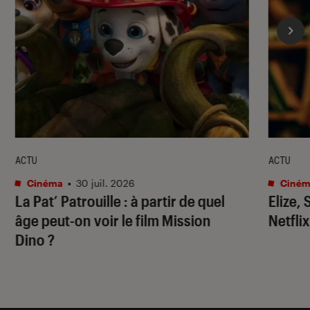
ACTU
ACTU
Cinéma
•
30 juil. 2026
Ciném
La Pat’ Patrouille
: à partir de quel
Elize,
âge peut-on voir le film
Mission
Netflix
Dino
?