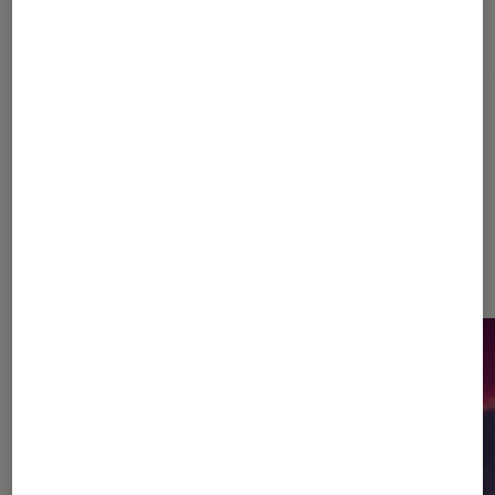
Pour aller plus loin
Amour
Le Seigneur des Anneaux
Nouveauté
Dernièrement dans Entretien
Cinéma