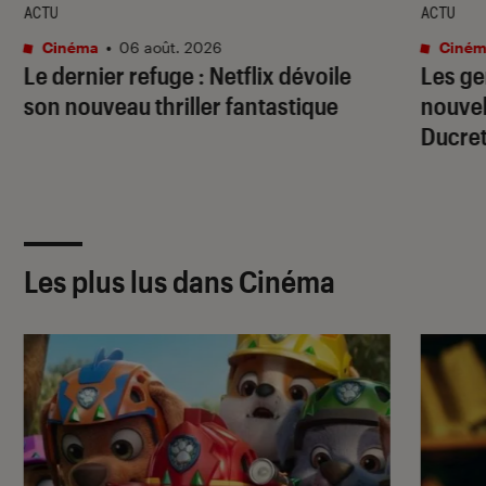
ACTU
ACTU
Cinéma
•
06 août. 2026
Ciném
Le dernier refuge
: Netflix dévoile
Les g
son nouveau thriller fantastique
nouve
Ducret
Les plus lus dans Cinéma