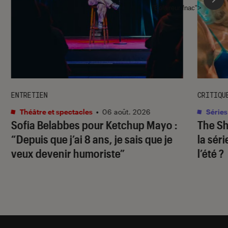
l'Éclaireur fnac">
ENTRETIEN
CRITIQU
Théâtre et spectacles
•
06 août. 2026
Séries
Sofia Belabbes pour
Ketchup Mayo
:
The S
“Depuis que j’ai 8 ans, je sais que je
la sér
veux devenir humoriste”
l’été ?