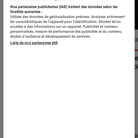
Nos partenaires publicitaires (IAB) traitent des données selon les
finalités suivantes :
Utiliser des données de géolocalisation précises. Analyser activement
les caractéristiques de l’appareil pour l’identification. Stocker et/ou
accéder à des informations sur un appareil. Publicités et contenu
personnalisés, mesure de performance des publicités et du contenu,
études d’audience et développement de services.
CRITIQUE
CRITIQU
Liste de nos partenaires IAB
Cinéma
•
15 juil. 2026
Ciném
L’Odyssée
: Christopher Nolan à la
Evil D
hauteur du mythe ?
minut
Nos derniers contenus
Tout
Articles
Événéments
Sélections et g