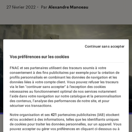
27 février 2022
・
Par
Alexandre Manceau
Continuer sans accepter
Vos préférences sur les cookies
FNAC et ses partenaires utilisent des traceurs soumis à votre
consentement à des fins publicitaires par exemple pour la création de
profils personnalisés en combinant les données de navigation et les
données liées à votre compte client. Vous pouvez refuser les traceurs
via le lien "continuer sans accepter" à l’exception des cookies
nécessaires au fonctionnement optimal de nos services notamment
l’aide dans votre navigation sur notre catalogue et la personnalisation
des contenus, l’analyse des performances de notre site, et pour
sécuriser vos transactions.
Notre organisation et ses
421
partenaires publicitaires (IAB) stockent
et/ou accèdent à des informations, telles que les identifiants uniques
Après “Dark Souls”, le studio FromSoftware offre un univers
de cookies pour traiter les données personnelles, sur un appareil. Vous
aussi riche que “Game of Thrones” ou “Le Seigneur des
pouvez accepter ou gérer vos préférences en cliquant ci-dessous ou à