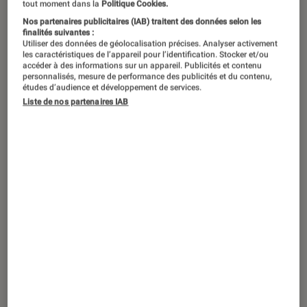
tout moment dans la
Politique Cookies.
Anneaux”.
©Bandai Namco Entertainement
Nos partenaires publicitaires (IAB) traitent des données selon les
finalités suivantes :
Utiliser des données de géolocalisation précises. Analyser activement
les caractéristiques de l’appareil pour l’identification. Stocker et/ou
Vaste, riche, mystérieux, intriguant ou
accéder à des informations sur un appareil. Publicités et contenu
personnalisés, mesure de performance des publicités et du contenu,
complexe, les qualificatifs ne
études d’audience et développement de services.
manquent pas pour évoquer
Elden
Liste de nos partenaires IAB
Ring
, dernière idée de FromSoftware.
Nous l’avons testé.
Introduction
Un jeu né de l’esprit de
George R.R. Martin
,
créateur de
Game of Thrones
, et de celui
d’Hidetaka Miyazaki, président de
FromSoftware et créateur de la saga
Dark
Souls
, entre autres. Un titre de Jeu le plus
attendu à la
dernière édition des Game Awards
.