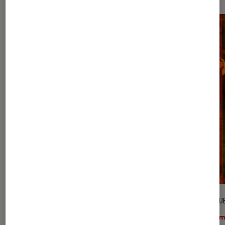
CRITIQUE
CRITIQU
Jeux vidéo
•
22 avr. 2026
Ciném