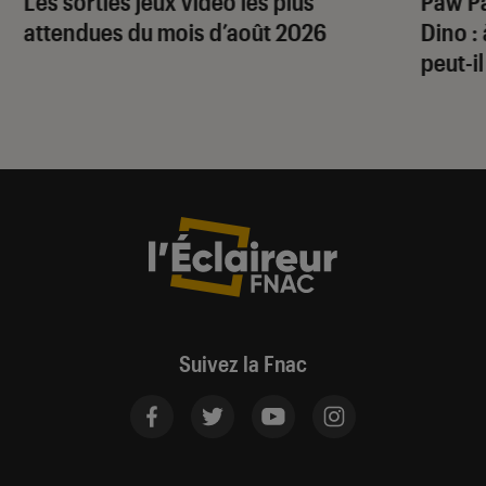
Les sorties jeux vidéo les plus
Paw Pa
attendues du mois d’août 2026
Dino
:
peut-il
Suivez la Fnac