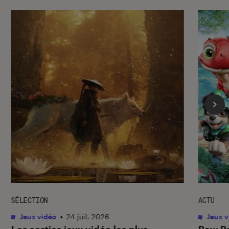
SÉLECTION
ACTU
Jeux vidéo
•
24 juil. 2026
Jeux v