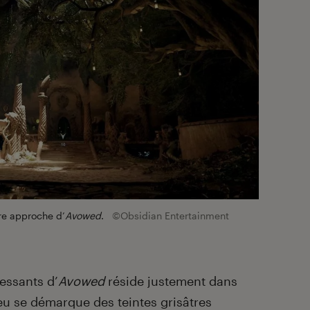
ère approche d’
Avowed
.
©Obsidian Entertainment
ressants d’
Avowed
réside justement dans
 jeu se démarque des teintes grisâtres