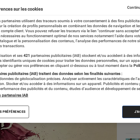
Fallout New Vegas
et
Pil
Continu
rences sur les cookies
 partenaires utilisent des traceurs soumis à votre consentement à des fins publicita
r la création de profils personnalisés en combinant les données de navigation et l
e compte client. Vous pouvez refuser les traceurs via le lien "continuer sans accepter"
 nécessaires au fonctionnement optimal de nos services notamment l’aide dans vot
atalogue et la personnalisation des contenus, l’analyse des performances de notre si
a
s transactions.
isation et ses
421
partenaires publicitaires (IAB) stockent et/ou accèdent à des inf
es identifiants uniques de cookies pour traiter les données personnelles, sur un appa
pter ou gérer vos préférences en cliquant ci-dessous ou à tout moment dans la
Poli
Les
res publicitaires (IAB) traitent des données selon les finalités suivantes :
 données de géolocalisation précises. Analyser activement les caractéristiques de l’
tion. Stocker et/ou accéder à des informations sur un appareil. Publicités et contenu
erformance des publicités et du contenu, études d’audience et développement de se
s partenaires IAB
S PRÉFÉRENCES
J'