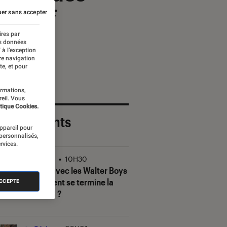
lars of
er sans accepter
ires par
es données
 à l’exception
re navigation
te, et pour
ormations,
reil. Vous
tique Cookies.
 plus récents
appareil pour
 personnalisés,
rvices.
Séries
•
10H30
Ma vie avec les Walter Boys
: comment se termine la
ACCEPTE
saison 3 ?