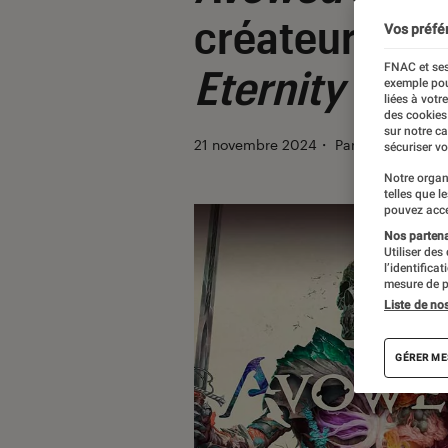
créateurs de
Vos préfé
FNAC et ses
Eternity
exemple pou
liées à votr
des cookies
sur notre c
21 novembre 2024
・
Par
Sofian Nouir
sécuriser vo
Notre organ
telles que l
pouvez acce
Nos partenai
Utiliser des
l’identifica
mesure de p
Liste de no
GÉRER ME