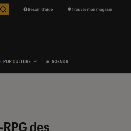
Besoin d’aide
Trouver mon magasin
Des suggestions de produits vont vous être proposées pendant vo
POP CULTURE
AGENDA
n-RPG des