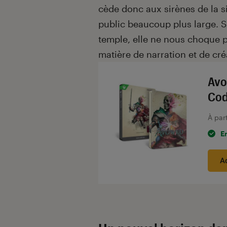
cède donc aux sirènes de la s
public beaucoup plus large. S
temple, elle ne nous choque p
matière de narration et de cr
Avo
Cod
À par
E
A