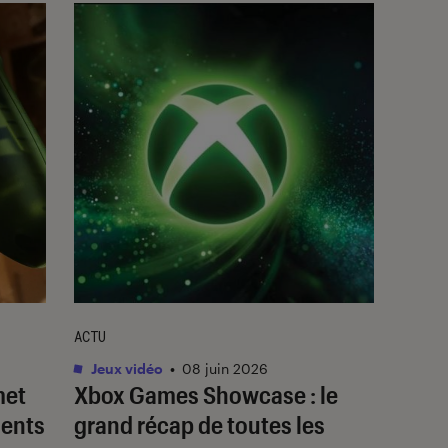
ACTU
Jeux vidéo
•
08 juin 2026
met
Xbox Games Showcase : le
ments
grand récap de toutes les