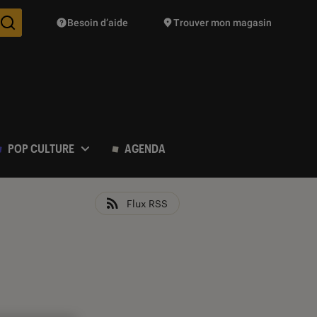
Besoin d’aide
Trouver mon magasin
Des suggestions de produits vont vous être proposées pendant vo
POP CULTURE
AGENDA
Flux RSS