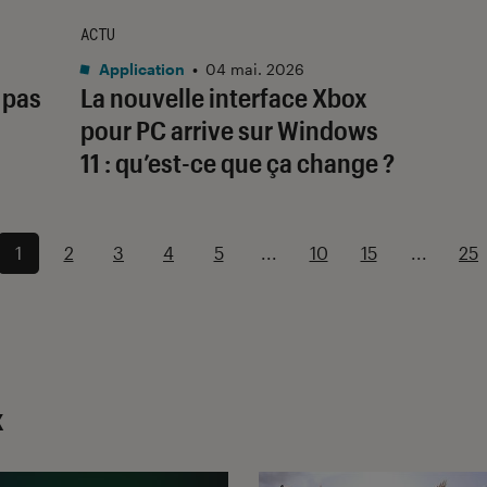
ACTU
Application
•
04 mai. 2026
 pas
La nouvelle interface Xbox
pour PC arrive sur Windows
11 : qu’est-ce que ça change ?
1
2
3
4
5
...
10
15
...
25
x