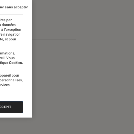
er sans accepter
ires par
es données
 à l’exception
re navigation
te, et pour
ormations,
reil. Vous
tique Cookies.
appareil pour
 personnalisés,
rvices.
ACCEPTE