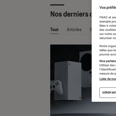
Vos préfé
Nos derniers contenu
FNAC et ses
exemple pou
liées à votr
Tout
Articles
Sélections et
des cookies
sur notre c
sécuriser vo
Notre organ
telles que l
pouvez acce
Nos partenai
Utiliser des
l’identifica
mesure de p
Liste de no
GÉRER ME