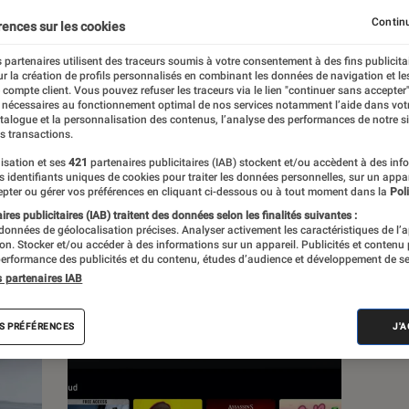
Continu
rences sur les cookies
s
 partenaires utilisent des traceurs soumis à votre consentement à des fins publicita
r la création de profils personnalisés en combinant les données de navigation et l
e compte client. Vous pouvez refuser les traceurs via le lien "continuer sans accepter"
 guides
Tests
 nécessaires au fonctionnement optimal de nos services notamment l’aide dans vot
atalogue et la personnalisation des contenus, l’analyse des performances de notre si
s transactions.
isation et ses
421
partenaires publicitaires (IAB) stockent et/ou accèdent à des inf
es identifiants uniques de cookies pour traiter les données personnelles, sur un appa
pter ou gérer vos préférences en cliquant ci-dessous ou à tout moment dans la
Poli
res publicitaires (IAB) traitent des données selon les finalités suivantes :
 données de géolocalisation précises. Analyser activement les caractéristiques de l’
tion. Stocker et/ou accéder à des informations sur un appareil. Publicités et contenu
erformance des publicités et du contenu, études d’audience et développement de se
s partenaires IAB
S PRÉFÉRENCES
J'