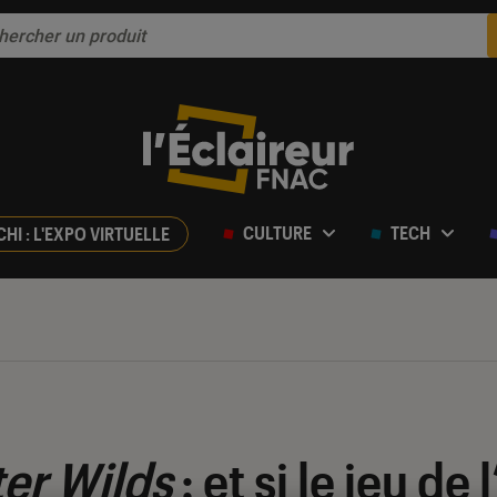
CULTURE
TECH
CHI : L'EXPO VIRTUELLE
er Wilds
: et si le jeu de