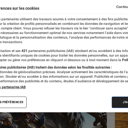
Continu
rences sur les cookies
 partenaires utilisent des traceurs soumis à votre consentement à des fins publicita
r la création de profils personnalisés en combinant les données de navigation et l
e compte client. Vous pouvez refuser les traceurs via le lien "continuer sans accepter"
 nécessaires au fonctionnement optimal de nos services notamment l’aide dans vot
atalogue et la personnalisation des contenus, l’analyse des performances de notre si
s transactions.
isation et ses
421
partenaires publicitaires (IAB) stockent et/ou accèdent à des inf
Les
es identifiants uniques de cookies pour traiter les données personnelles, sur un appa
pter ou gérer vos préférences en cliquant ci-dessous ou à tout moment dans la
Poli
res publicitaires (IAB) traitent des données selon les finalités suivantes :
 données de géolocalisation précises. Analyser activement les caractéristiques de l’
tion. Stocker et/ou accéder à des informations sur un appareil. Publicités et contenu
erformance des publicités et du contenu, études d’audience et développement de se
s partenaires IAB
S PRÉFÉRENCES
J'