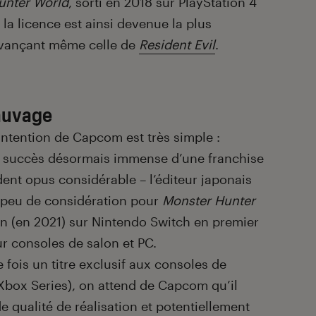
unter World
, sorti en 2018 sur PlayStation 4
la licence est ainsi devenue la plus
evançant même celle de
Resident Evil
.
auvage
l’intention de Capcom est très simple :
le succès désormais immense d’une franchise
ent opus considérable – l’éditeur japonais
peu de considération pour
Monster Hunter
in (en 2021) sur Nintendo Switch en premier
sur consoles de salon et PC.
fois un titre exclusif aux consoles de
Xbox Series), on attend de Capcom qu’il
 qualité de réalisation et potentiellement