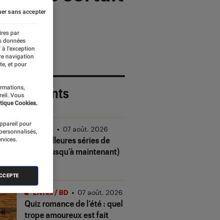
er sans accepter
ires par
es données
 à l’exception
re navigation
te, et pour
ormations,
 plus récents
reil. Vous
tique Cookies.
appareil pour
Séries
•
07 août. 2026
 personnalisés,
Les meilleures séries de
rvices.
2026 (jusqu’à maintenant)
ACCEPTE
Livres / BD
•
07 août. 2026
Quiz romance de l’été : quel
trope amoureux est fait