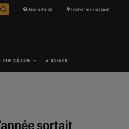
Besoin d’aide
Trouver mon magasin
Des suggestions de produits vont vous être proposées pendant vo
POP CULTURE
AGENDA
 l’année sortait