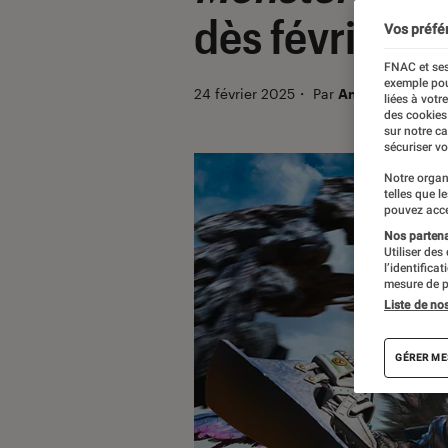
dès février ?
Vos préfé
FNAC et ses
exemple pou
24 février 2025
・
Par
Antistar
liées à votr
des cookies
sur notre c
sécuriser vo
Notre organ
telles que l
pouvez acce
Nos partenai
Utiliser des
l’identifica
mesure de p
Liste de no
GÉRER ME